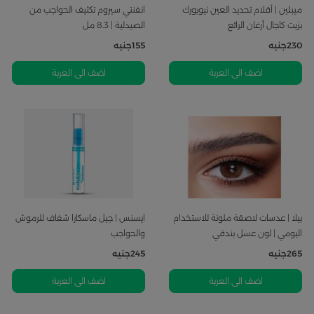
ميبلين | أقلام تحديد العين نيويورك
انفنتي سيروم تكثيف الحواجب من
بزيت كاجال أرغان الرائع
الصيدلية | 8.3 مل
230
جنيه
155
جنيه
اضف الى العربة
اضف الى العربة
بيلا | عدسات لاصقة ملونة للاستخدام
ايسنس | جيل ماسكارا شفاف للرموش
اليومي | لون عسل بندقي
والحواجب
265
جنيه
245
جنيه
اضف الى العربة
اضف الى العربة