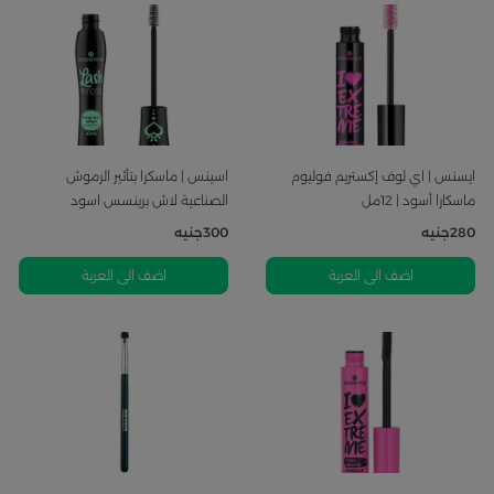
ايسنس | اي لوف إكستريم فوليوم
اسينس | ماسكرا بتأثير الرموش
ماسكارا أسود | 12مل
الصناعية لاش برينسس اسود
280
جنيه
300
جنيه
اضف الى العربة
اضف الى العربة