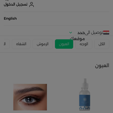
تسجيل الدخول
English
توصيل الى
حدد
موقعك
الكل
الوجه
العيون
الرموش
الشفاه
الاظ
العيون