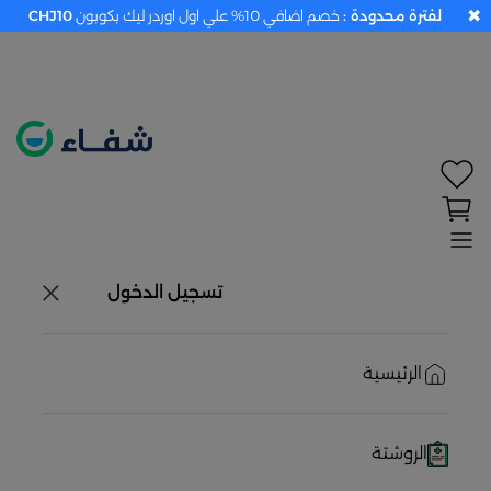
✖
لفترة محدودة :
خصم اضافي 10% علي اول اوردر ليك بكوبون
CHJ10
×
تحديد الموقع معطل. اضغط هنا لتفعيله قبل اختيار
المنتجات
حاليًا لا يوجد في شبكتنا صيدليات قريبه منك
تسجيل الدخول
الرئيسية
الروشتة