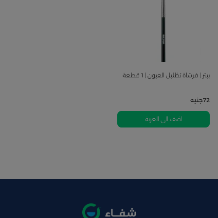
بيتر | فرشاة تظليل العيون | 1 قطعة
72
جنيه
اضف الى العربة