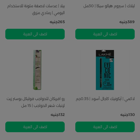
ليلاك | سيروم هيالو سيكا | 30مل
بيلا | عدسات لاصقة ملونة للاستخدام
اليومي | رمادي مزرق
389
جنيه
265
جنيه
اضف الى العربة
اضف الى العربة
لاكمي | آيكونيك كاجال أسود | 0.35جم
رو افريكان للحواجب فوليكل بوستر زيت
لإنبات شعر الحواجب | 15 مل
130
جنيه
132
جنيه
اضف الى العربة
اضف الى العربة