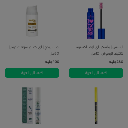
ايسنس | ماسكارا اي لوف اكستريم
نوستا إيدج | اى كونتور سوفت كريم |
لتكثيف الرموش | 12مل
30مل
280
جنيه
400
جنيه
اضف الى العربة
اضف الى العربة