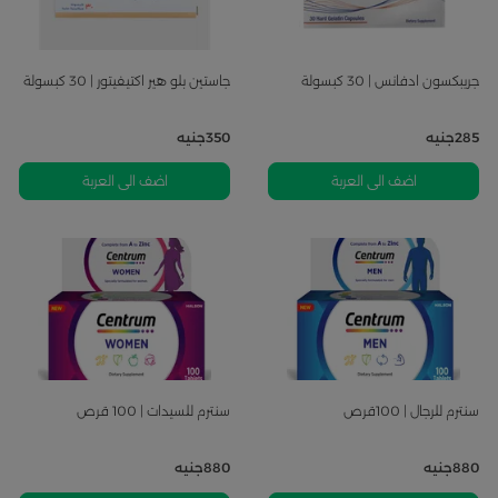
جريبكسون ادفانس | 30 كبسولة
جاستين بلو هير اكتيفيتور | 30 كبسولة
285
جنيه
350
جنيه
اضف الى العربة
اضف الى العربة
سنترم للرجال | 100قرص
سنترم للسيدات | 100 قرص
880
جنيه
880
جنيه