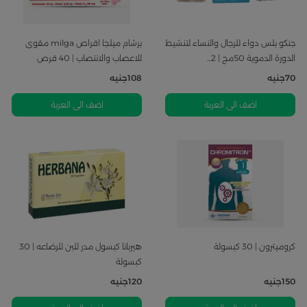
جنكو بلس دواء للرجال والنساء لتنشيط
برشام ميلجا اقراص milga مقوى
الدورة الدموية 50مج | 2...
للاعصاب والانتصاب | 40 قرص
70
جنيه
108
جنيه
اضف الى العربة
اضف الى العربة
كروميترون | 30 كبسولة
هيربانا كبسول مدر للبن للرضاعه | 30
كبسولة
150
جنيه
120
جنيه
اضف الى العربة
اضف الى العربة