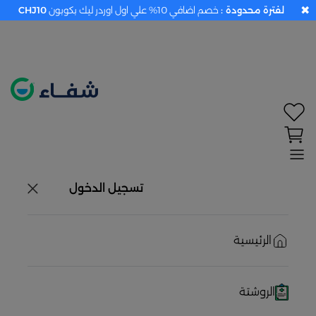
✖
لفترة محدودة :
خصم اضافي 10% علي اول اوردر ليك بكوبون
CHJ10
×
تحديد الموقع معطل. اضغط هنا لتفعيله قبل اختيار
المنتجات
حاليًا لا يوجد في شبكتنا صيدليات قريبه منك
تسجيل الدخول
الرئيسية
الروشتة