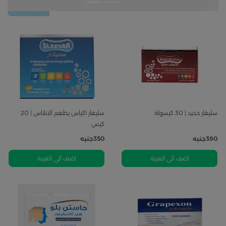
سليفار حديد | 30 كبسولة
سليفار اكياس بطعم الاناناس | 20
كيس
390
جنيه
350
جنيه
اضف الى العربة
اضف الى العربة