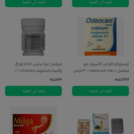
اوستيوكير اقراص كالسيوم مع
فيتامين فيتا سترس 600 للرجال
فيتامين د osteocare tab | ٣٠ قرص
والنساء للخصوبه vitastress | ٢...
180
جنيه
64
جنيه
اضف الى العربة
اضف الى العربة