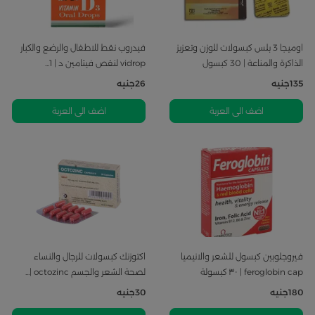
اوميجا 3 بلس كبسولات للوزن وتعزيز
فيدروب نقط للاطفال والرضع والكبار
الذاكرة والمناعة | 30 كبسول
vidrop لنقص فيتامين د | 1...
135
جنيه
26
جنيه
اضف الى العربة
اضف الى العربة
فيروجلوبين كبسول للشعر والانيميا
اكتوزنك كبسولات للرجال والنساء
feroglobin cap | ٣٠ كبسولة
لصحة الشعر والجسم octozinc |...
180
جنيه
30
جنيه
اضف الى العربة
اضف الى العربة