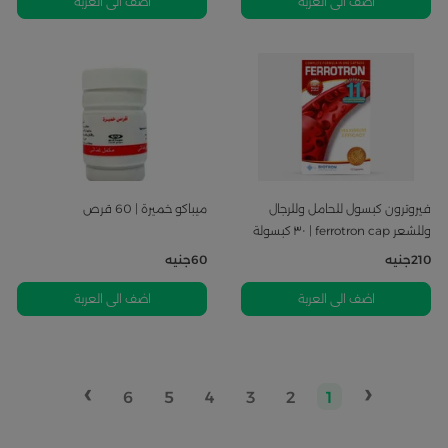
فيروترون كبسول للحامل وللرجال
ميباكو خميرة | 60 قرص
وللشعر ferrotron cap | ٣٠ كبسولة
210
جنيه
60
جنيه
اضف الى العربة
اضف الى العربة
›
‹
6
5
4
3
2
1