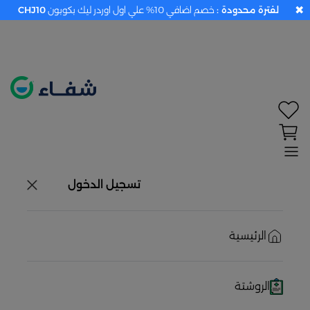
✖
لفترة محدودة :
خصم اضافي 10% علي اول اوردر ليك بكوبون
CHJ10
تحديد الموقع معطل. اضغط هنا لتفعيله قبل اختيار
المنتجات
حاليًا لا يوجد في شبكتنا صيدليات قريبه منك
تسجيل الدخول
الرئيسية
الروشتة