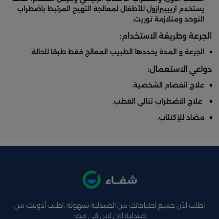
يستخدم اريبيبرازول للأطفال لمعالجة التهيج المرتبط باضطراب
التوحد ومتلازمة توريت.
الجرعة وطريقة الاستخدام:
الجرعة و المدة يحددها الطبيب المعالج فقط طبقا للحالة.
دواعي الاستعمال:
علاج انفصام الشخصية.
علاج الاضطراب ثنائي القطب.
مضاد للإكتئاب.
اطلب الآن جميع احتياجاتك من الصيدلية بسهولة ,اطلب أدويتك من
صيدلية اون لاين فى مصر