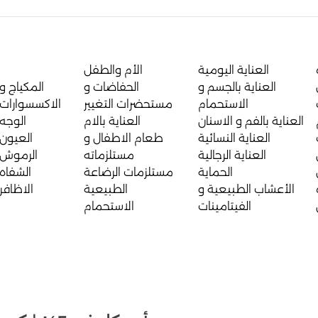
العناية اليومية
الأم والطفل
العناية بالجسم و
الحفاضات و
المكياج و
الاستحمام
مستحضرات التغيير
الاكسسوارات
العناية بالفم و الاسنان
العناية بالام
الوجه
العناية النسائية
طعام الاطفال و
العيون
العناية الرجالية
مستلزماته
الرموش
الحماية
مستلزمات الرضاعة
الشفاه
الأعشاب الطبيعية و
الطبيعية
الاظافر
الفيتامينات
الاستحمام