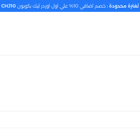
لفترة محدودة :
خصم اضافي 10% علي اول اوردر ليك بكوبون
CHJ10
تحديد الموقع م