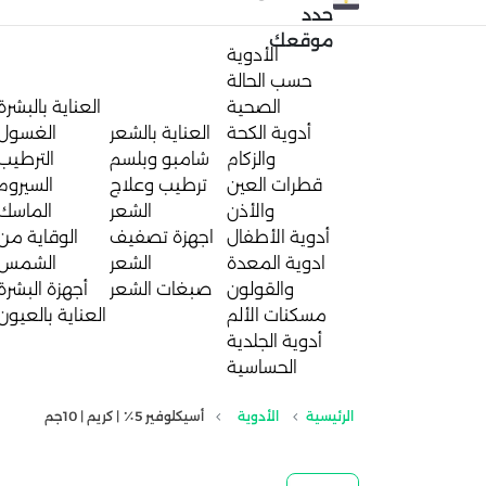
حدد
موقعك
الأدوية
حسب الحالة
الصحية
العناية بالبشرة
أدوية الكحة
العناية بالشعر
الغسول
والزكام
شامبو وبلسم
الترطيب
قطرات العين
ترطيب وعلاج
السيروم
والأذن
الشعر
الماسك
أدوية الأطفال
اجهزة تصفيف
الوقاية من
ادوية المعدة
الشعر
الشمس
والقولون
صبغات الشعر
أجهزة البشرة
مسكنات الألم
العناية بالعيون
أدوية الجلدية
الحساسية
الرئيسية
الأدوية
أسيكلوفير 5٪ | كريم | 10جم