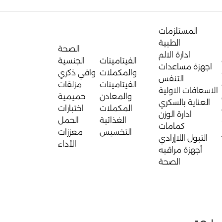
المستلزمات
الطبية
الصحة
ادارة الالم
الفيتامينات
الجنسية
اجهزة مساعدات
والمكملات
واقي ذكري
التنفس
الفيتامينات
مزلقات
الاسعافات الاولية
والمعادن
حميمية
العناية بالسكري
المكملات
اختبارات
ادارة الوزن
الغذائية
الحمل
كمامات
التخسيس
معززات
التبول اللاإرادي
الأداء
أجهزة مراقبه
الصحة