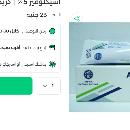
أسيكلوفير 5٪ | كريم | 10جم
23 جنيه
السعر :
زمن التوصيل :
خلال 30-60 دقيقة
يُباع بواسطة :
أقرب صيدلي
يمكنك استبدال أو استرجاع ه