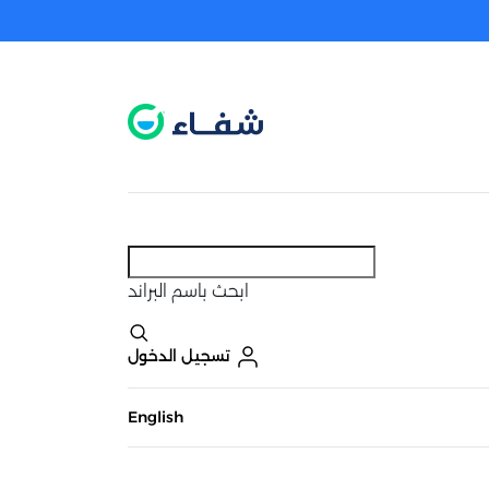
عطل. اضغط هنا لتفعيله قبل اختيار المنتجات
حاليًا لا يوجد في شبكتنا صيدليات قريبه منك
ابحث
باسم البراند
تسجيل الدخول
English