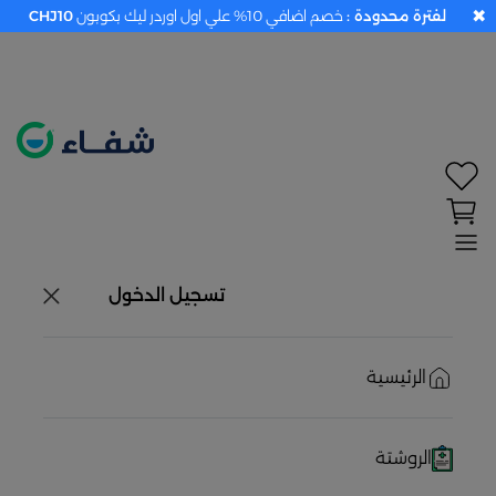
✖
لفترة محدودة :
خصم اضافي 10% علي اول اوردر ليك بكوبون
CHJ10
تحديد الموقع معطل. اضغط هنا لتفعيله قبل اختيار
المنتجات
حاليًا لا يوجد في شبكتنا صيدليات قريبه منك
تسجيل الدخول
الرئيسية
الروشتة