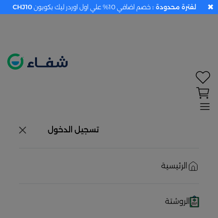
✖
لفترة محدودة :
خصم اضافي 10% علي اول اوردر ليك بكوبون
CHJ10
تحديد الموقع معطل. اضغط هنا لتفعيله قبل اختيار
المنتجات
حاليًا لا يوجد في شبكتنا صيدليات قريبه منك
تسجيل الدخول
الرئيسية
الروشتة