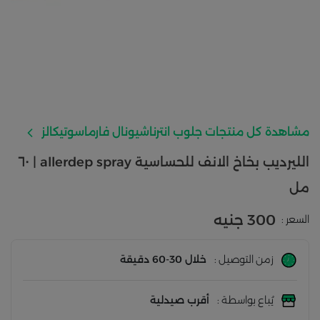
مشاهدة كل منتجات جلوب انترناشيونال فارماسوتيكالز
الليرديب بخاخ الانف للحساسية allerdep spray | ٦٠
مل
300 جنيه
السعر :
زمن التوصيل :
خلال 30-60 دقيقة
يُباع بواسطة :
أقرب صيدلية