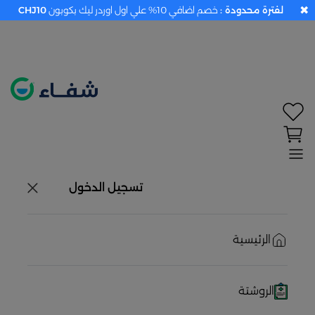
✖
لفترة محدودة :
خصم اضافي 10% علي اول اوردر ليك بكوبون
CHJ10
تحديد الموقع معطل. اضغط هنا لتفعيله قبل اختيار
المنتجات
حاليًا لا يوجد في شبكتنا صيدليات قريبه منك
تسجيل الدخول
الرئيسية
الروشتة