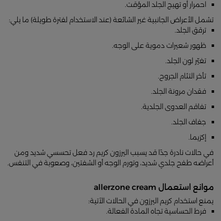
احمرار أو تهيج الجلد المؤقت.
تشمل الأعراض الجانبية غير الشائعة (عند الاستخدام لفترة طويلة) ما يلي:
ترقق الجلد.
ظهور شعيرات دموية على الوجه.
تغيّر لون الجلد.
تأخر التئام الجروح.
فقدان مرونة الجلد.
تفاقم العدوى الجلدية.
جفاف الجلد.
إكزيما.
في حالات نادرة جدًا قد يسبب اليرزون كريم رد فعل تحسسي شديد ومن
أعراضه طفح جلدي شديد، وتورم الوجه أو الشفتين، وصعوبة في التنفس.
موانع استعمال allerzone cream
يمنع استخدام كريم اليرزون في الحالات الآتية:
فرط الحساسية تجاه المادة الفعالة.