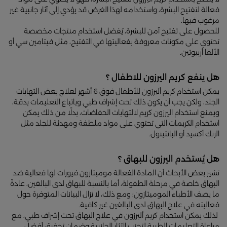
فعالة لتفتيح البشرة، واستخدامه لهذا الغرض قد يؤدي إلى آثار جانبية غير
مرغوب فيها.
للحصول على تفتيح آمن للبشرة، يُفضل استخدام منتجات مخصصة
تحتوي على مكونات معروفة بفعاليتها في التفتيح، مثل فيتامين سي أو
الألفا أربيوتين.
هل ينفع كريم اليرزون للاطفال ؟
يمكن استخدام كريم أليرزون للأطفال فوق 6 أشهر لعلاج بعض التهابات
الجلد، ولكن يجب أن يكون ذلك تحت إشراف طبي وباتباع التعليمات بدقة،
ويمنع استخدام اليرزون كريم لالتهابات الحفاضات، بدلًا من ذلك يمكن
استخدام الكريمات التي تحتوي على مواد ملطفة ومهدئة للجلد مثل
الزنك أكسيد أو البانثينول.
هل يُستخدم اليرزون للبهاق ؟
تشير بعض الأبحاث أن المادة الفعالة موميتازون فيورات لها فعالية ضد
البهاق خاصة في مرحلة الطفولة، أما بالنسبة للبهاق لدى البالغين، عادةً
ما يصف الأطباء الموميتازون؛ ومع ذلك، لا تزال البيانات المتوفرة حول
فعاليته في علاج البهاق لدى البالغين غير كافية.
لذلك يمكن استخدام كريم أليرزون في علاج البهاق تحت إشراف طبي، مع
مراعاة التعليمات الطبية لتجنب الآثار الجانبية وضمان تحقيق أفضل