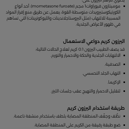
موميتازون فيوراوات1 مجم (mometasone furoate): أحد أنواع
الكورتيكوستيرويدات متوسطة القوة، يعمل عن طريق منع إفراز المواد
المسببة للالتهاب (مثل البروستاجلاندينات والليوكوترينات) التي تساهم
في ظهور الأعراض الجلدية.
اليرزون كريم دواعي الاستعمال
قد يصف الطبيب اليرزون 0.1 كريم لعلاج الحالات التالية:
الالتهابات الجلدية والحكة والاحمرار والتورم.
الصدفية.
التهاب الجلد التحسسي.
الإكزيما.
لتقليل الاحمرار والتهيج عقب جلسات الليزر.
طريقة استخدام اليرزون كريم
نظّف وجفّف المنطقة المصابة بلطف باستخدام منشفة ناعمة.
ضع طبقة رقيقة من الكريم على المنطقة المصابة.