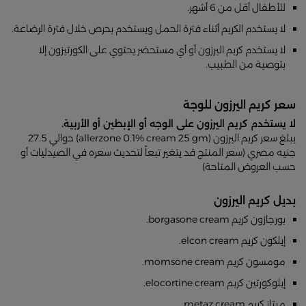
للأطفال أقل من 6 أشهر.
لا يستخدم الكريم أثناء فترة الحمل ويستخدم بحرص خلال فترة الرضاعة.
لا يستخدم كريم اليرزون أو أي مستحضر يحتوي على الكورتيزون إلا
بتوصية من الطبيب.
سعر كريم اليرزون للوجة
لا يستخدم كريم اليرزون على الوجه أو الإبطين أو الأربية.
يبلغ سعر كريم اليرزون (allerzone 0.1% cream 25 gm) حوالي 27.5
جنيه مصري (سعر المنتج قد يتغير تبعاً لتحديث سعره في الصيدليات أو
حسب العروض المتاحة)
بديل كريم اليرزون
بورجازون كريم borgasone cream.
إيلكون كريم elcon cream.
مومسون كريم momsone cream.
إيلوكورتين كريم elocortine cream.
ميتاز كريم metaz cream.