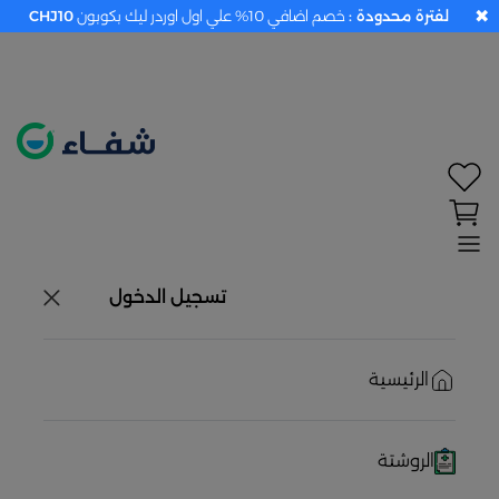
✖
لفترة محدودة :
خصم اضافي 10% علي اول اوردر ليك بكوبون
CHJ10
تحديد الموقع معطل. اضغط هنا لتفعيله قبل اختيار
المنتجات
حاليًا لا يوجد في شبكتنا صيدليات قريبه منك
تسجيل الدخول
الرئيسية
الروشتة