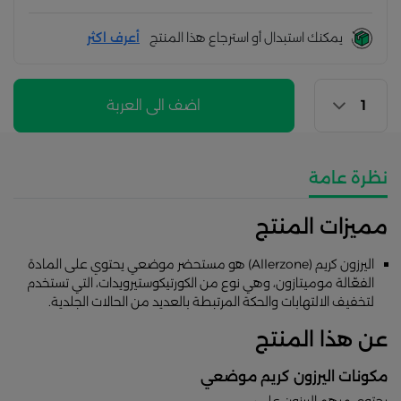
يمكنك استبدال أو استرجاع هذا المنتج
أعرف اكثر
اضف الى العربة
نظرة عامة
مميزات المنتج
​اليرزون كريم (Allerzone) هو مستحضر موضعي يحتوي على المادة
الفعّالة موميتازون، وهي نوع من الكورتيكوستيرويدات، التي تستخدم
لتخفيف الالتهابات والحكة المرتبطة بالعديد من الحالات الجلدية. ​
عن هذا المنتج
مكونات اليرزون كريم موضعي
يحتوي مرهم اليرزون على: