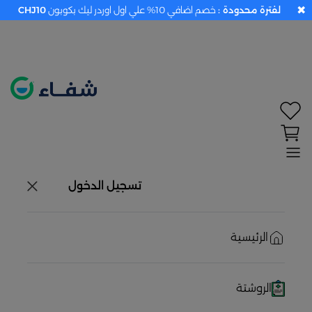
✖
لفترة محدودة :
خصم اضافي 10% علي اول اوردر ليك بكوبون
CHJ10
تحديد الموقع معطل. اضغط هنا لتفعيله قبل اختيار
المنتجات
حاليًا لا يوجد في شبكتنا صيدليات قريبه منك
تسجيل الدخول
الرئيسية
الروشتة