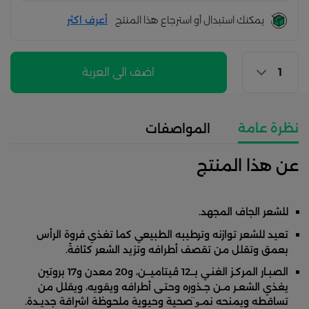
يمكنك استبدال أو استرجاع هذا المنتج
أعرف اكثر
اضف الى العربة
نظرة عامة
المواصفات
عن هذا المنتج
للشعر الجاف المجهد.
تعيد للشعر توازنه وترطيبه الطبيعي كما تغذي فروة الرأس
بعمق وتقلل من تقصف أطرافه وتزيد الشعر كثافةً.
الصبـار المركـز الغنـي بــ12 ڤيتاميــن، و20 معدن و17 بروتين
يغذي الشعـر مـن جـذوره وحتـى أطرافه ويقويه، ويقلل من
تساقطه ويمنحه نمـو̈ صحية وحيوية ملحوظة اشراقة جديـدة.