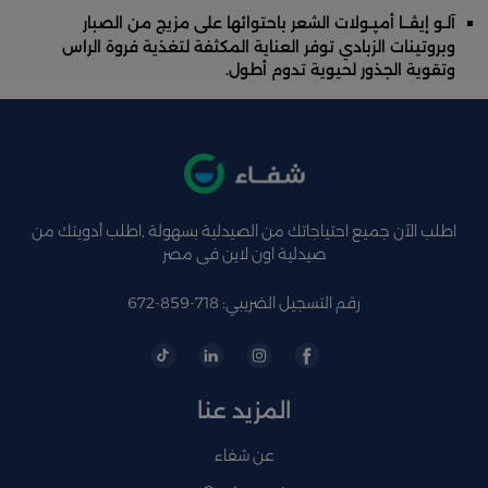
آلـو إيڤــا أمپـولات الشعر باحتوائها على مزيج من الصبار
وبروتينات الزبادي توفر العناية المكثفة لتغذية فروة الراس
وتقوية الجذور لحيوية تدوم أطول.
اطلب الآن جميع احتياجاتك من الصيدلية بسهولة ,اطلب أدويتك من
صيدلية اون لاين فى مصر
رقم التسجيل الضريبي: 718-859-672
المزيد عنا
عن شفاء