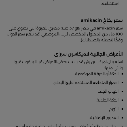
استنشاقه.
سعر بخاخ amikacin
سعر amikacin في مصر هو 37 جنيه مصري للعبوة التي تحتوي على
100 مل من المحلول المخصص للرش الموضعي (قد يتغير سعر الدواء
وفقًا لتحديثه بالصيدليات).
الأعراض الجانبية لاميكاسين سبراى
استعمال اميكاسين رش قد يسبب بعض الأعراض غير المرغوب فيها
والتي منها:
الحكة أو الحرقة الموضعية.
احمرار المنطقة المستخدم عليها البخاخ.
التهاب الجلد.
الحكة الجلدية.
التورم.
العدوى الإضافية.
في حال ملاحظة أي أعراض حساسية، أو أعراض جانبية حادة أو غير