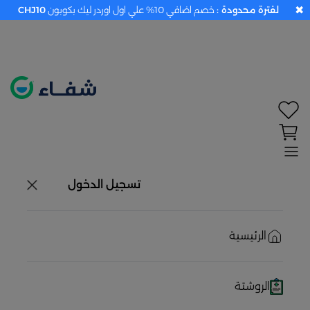
✖
لفترة محدودة :
خصم اضافي 10% علي اول اوردر ليك بكوبون
CHJ10
تحديد الموقع معطل. اضغط هنا لتفعيله قبل اختيار
المنتجات
حاليًا لا يوجد في شبكتنا صيدليات قريبه منك
تسجيل الدخول
الرئيسية
الروشتة