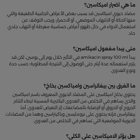
ما هي اضرار اميكاسين؟
مضاد حيوي اميكاسين قد يسبب بعض الأعراض الجانبية الطفيفة والتي
منها الحكة أو الالتهاب الموضعي، أو الاحمرار، ويجب التوقف عن
استعمال الدواء في حال ظهور أعراض حساسية مفرطة أو التهاب جلدي
حاد.
متى يبدا مفعول اميكاسين؟
يبدأ amikacin spray 100 ml في التأثير خلال يوم إلى يومين، لكن قد
يلزم استعماله عدة أيام حتى الوصول إلى النتيجة المطلوبة؛ حسب حدة
ونوع العدوى.
ما الفرق بين بيفاتراسين وامياكسين بخاخ؟
يحتوي بخاخ اميكاسين على المضاد الحيوي المعروف باسم اميكاسين
والذي يساهم في التخلص من العدوى البكتيرية المسببة لبطء التئام
الجروح أو الحروق أو الإصابة بالمضاعفات إثر التعرض للعدوى، أما
بيفاتراسين فإنه يحتوي على نيومايسين وباكيتراسين وهما من المضادات
الحيوية الموضعية التي تساهم في التخلص من العدوى.
هل يؤثر الاميكاسين على الكلى؟