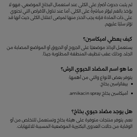
لم يثبت حدوث أضرار على الكلى عند استعمال البخاخ الموضعي، فهو لا
يؤخذ بالفم ليؤثر مباشرةً على الكلى، أما عند تناول الأقراص التي تحتوي
على ذات المادة فإنه يجب الحذر منها لمرضى اعتلال الكلى حيث أنها قد
تؤثر سلبًا عليهم.
كيف يعطي اميكاسين؟
يستعمل الرذاذ موضعيًا على الجروح أو الحروق أو المواضع المصابة من
الجلد، وذلك عقب تنظيف المنطقة المطلوبة جيدًا.
ما هو اسم المضاد الحيوي الرش؟
يتوفر بعض الأنواع والتي من أهمها:
بيفاتراسين بخاخ.
أميكاسين بخاخ amikacin spray.
هل يوجد مضاد حيوي بخاخ؟
نعم، يتوفر منتجات متوفرة على هيئة بخاخ وتستعمل للتخلص من أو
الوقاية من حالات العدوى البكتيرية الموضعية المسببة للالتهابات.