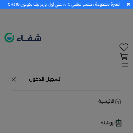
✖
لفترة محدودة :
خصم اضافي 10% علي اول اوردر ليك بكوبون
CHJ10
تحديد الموقع معطل. اضغط هنا لتفعيله قبل اختيار
المنتجات
حاليًا لا يوجد في شبكتنا صيدليات قريبه منك
تسجيل الدخول
الرئيسية
الروشتة