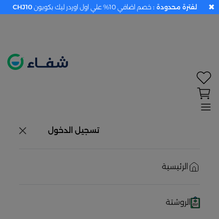
✖
لفترة محدودة :
خصم اضافي 10% علي اول اوردر ليك بكوبون
CHJ10
تحديد الموقع معطل. اضغط هنا لتفعيله قبل اختيار
المنتجات
حاليًا لا يوجد في شبكتنا صيدليات قريبه منك
تسجيل الدخول
الرئيسية
الروشتة