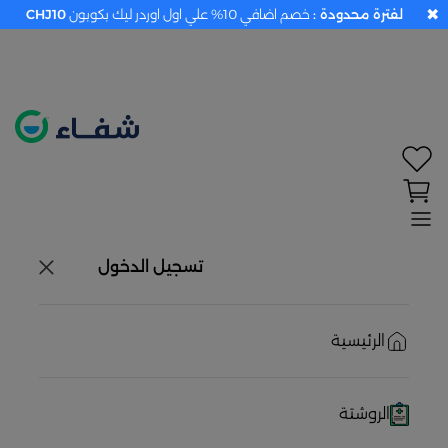
✖
لفترة محدودة :
خصم اضافي 10% علي اول اوردر ليك بكوبون
CHJ10
تحديد الموقع معطل. اضغط هنا لتفعيله قبل اختيار
المنتجات
حاليًا لا يوجد في شبكتنا صيدليات قريبه منك
تسجيل الدخول
الرئيسية
الروشتة