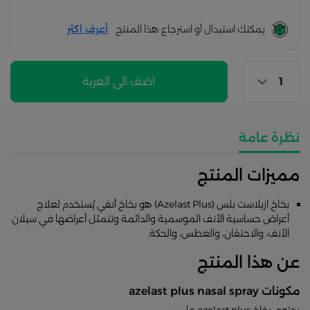
يمكنك استبدال أو استرجاع هذا المنتج
أعرف اكثر
اضف الى العربة
نظرة عامة
مميزات المنتج
بخاخ ازيلاست بلس (Azelast Plus) هو بخاخ أنفي يُستخدم لعلاج
أعراض حساسية الأنف الموسمية والدائمة وتتمثل أعراضها في سيلان
الأنف، والاحتقان، والعطس، والحكة.
عن هذا المنتج
مكونات azelast plus nasal spray
يحتوي بخاخ azelast plus على: