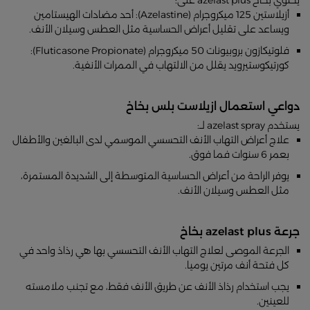
أزيلاستين 125 ميكروجرام (Azelastine): أحد مضادات الهيستامين
ويساعد على تقليل أعراض الحساسية مثل العطس وسيلان الأنف.
فلوتيكازون بروبيونات 50 ميكروجرام (Fluticasone Propionate):
كورتيكوستيرويد يقلل من الالتهاب في الممرات الأنفية.
دواعي استعمال ازيلاست بلس بخاخ
يستخدم azelast spray لــ:
علاج أعراض التهاب الأنف التحسسي الموسمي لدى البالغين والأطفال
بعمر 6 سنوات فما فوق.
يوفر الراحة من أعراض الحساسية المتوسطة إلى الشديدة المستمرة،
مثل العطس وسيلان الأنف.
جرعة azelast plus بخاخ
الجرعة الموصى لعلاج التهاب الأنف التحسسي بها هي رذاذ واحد في
كل فتحة أنف مرتين يوميا.
يجب استخدام رذاذ الأنف عن طريق الأنف فقط، مع تجنب ملامسته
للعينين.