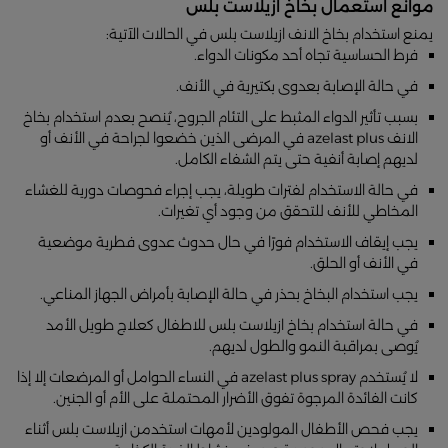
موانع استعمال بخاخ ازيلاست بلس
يمنع استخدام بخاخ الانف ازيلاست بلس في الحالات الآتية:
فرط الحساسية تجاه أحد مكونات الدواء.
في حالة الإصابة بعدوى بكتيرية في الأنف.
بسبب تأثير الدواء المثبط على التئام الجروح، يُنصح بعدم استخدام بخاخ
الانف azelast plus في المرضى الذين خضعوا لجراحة في الأنف أو
لديهم إصابة أنفية حتى يتم الشفاء الكامل.
في حالة الاستخدام لفترات طويلة، يجب إجراء فحوصات دورية للغشاء
المخاطي للأنف للتحقق من وجود أي تغيرات.
يجب إيقاف الاستخدام فورًا في حال حدوث عدوى فطرية موضعية
في الأنف أو الحلق.
يجب استخدام البخاخ بحذر في حالة الإصابة بأمراض الجهاز المناعي.
في حالة استخدام بخاخ ازيلاست بلس للاطفال كعلاج طويل الأمد
يُوصى بمراقبة النمو والطول لديهم.
لا يُستخدم azelast plus spray في النساء الحوامل أو المرضعات إلا إذا
كانت الفائدة المرجوة تفوق الأضرار المحتملة على الأم أو الجنين.
يجب فحص الأطفال المولودين لأمهات استخدمن ازيلاست بلس أثناء