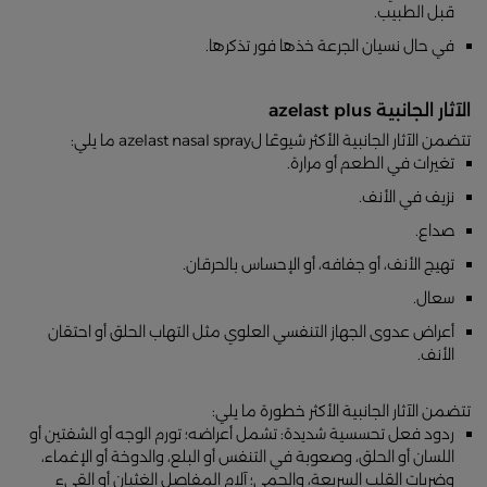
قبل الطبيب.
في حال نسيان الجرعة خذها فور تذكرها.
الآثار الجانبية azelast plus
تتضمن الآثار الجانبية الأكثر شيوعًا لazelast nasal spray ما يلي:
تغيرات في الطعم أو مرارة.
نزيف في الأنف.
صداع.
تهيج الأنف، أو جفافه، أو الإحساس بالحرقان.
سعال.
أعراض عدوى الجهاز التنفسي العلوي مثل التهاب الحلق أو احتقان
الأنف.
تتضمن الآثار الجانبية الأكثر خطورة ما يلي:
ردود فعل تحسسية شديدة: تشمل أعراضه؛ تورم الوجه أو الشفتين أو
اللسان أو الحلق، وصعوبة في التنفس أو البلع، والدوخة أو الإغماء،
وضربات القلب السريعة، والحمى؛ آلام المفاصل الغثيان أو القيء