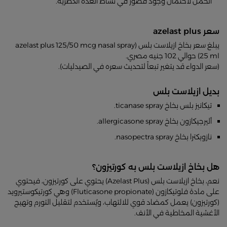
الحمل لاحتمال وجود قصور في نشاط الغدة الكظرية.
سعر azelast plus
يبلغ سعر بخاخ ازيلاست بلس (azelast plus 125/50 mcg nasal spray
25 ml) حوالي 102 جنيه مصري.
(سعر الدواء قد يتغير تبعاً لتحديث سعره في الصيدليات).
بديل ازيلاست بلس
تيكانيز بلس بخاخ ticanase spray.
أليرجيكازون بخاخ allergicasone spray.
نازوبكترا بخاخ nasopectra spray.
هل بخاخ ازيلاست بلس به كورتيزون؟
نعم، بخاخ ازيلاست بلس (Azelast Plus) يحتوي على كورتيزون، فيحتوي
على مادة فلوتيكازون (Fluticasone propionate) وهي كورتيكوستيرويد
(كورتيزون) يعمل كمضاد قوي للالتهاب، ويُستخدم لتقليل التورم وتهيج
الأغشية المخاطية في الأنف.