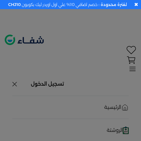
✖
لفترة محدودة :
خصم اضافي 10% علي اول اوردر ليك بكوبون
CHJ10
تحديد الموقع معطل. اضغط هنا لتفعيله قبل اختيار
المنتجات
حاليًا لا يوجد في شبكتنا صيدليات قريبه منك
تسجيل الدخول
الرئيسية
الروشتة