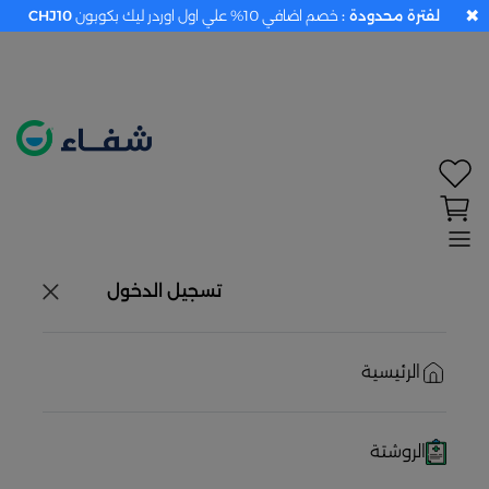
✖
لفترة محدودة :
خصم اضافي 10% علي اول اوردر ليك بكوبون
CHJ10
تحديد الموقع معطل. اضغط هنا لتفعيله قبل اختيار
المنتجات
حاليًا لا يوجد في شبكتنا صيدليات قريبه منك
تسجيل الدخول
الرئيسية
الروشتة