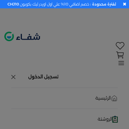
✖
لفترة محدودة :
خصم اضافي 10% علي اول اوردر ليك بكوبون
CHJ10
تحديد الموقع معطل. اضغط هنا لتفعيله قبل اختيار
المنتجات
حاليًا لا يوجد في شبكتنا صيدليات قريبه منك
تسجيل الدخول
الرئيسية
الروشتة