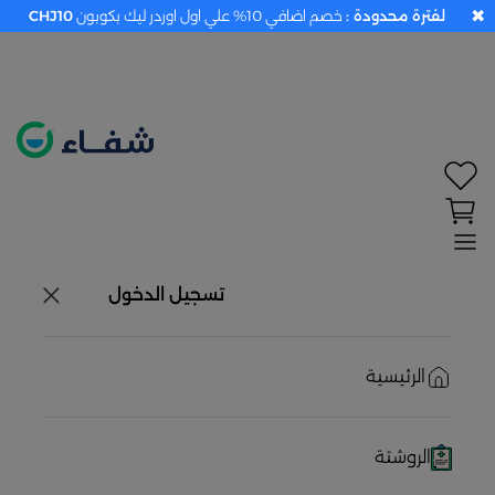
✖
لفترة محدودة :
خصم اضافي 10% علي اول اوردر ليك بكوبون
CHJ10
تحديد الموقع معطل. اضغط هنا لتفعيله قبل اختيار
المنتجات
حاليًا لا يوجد في شبكتنا صيدليات قريبه منك
تسجيل الدخول
الرئيسية
الروشتة