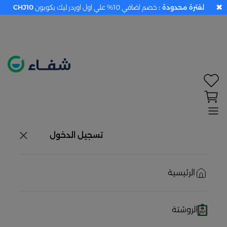
✖
لفترة محدودة :
خصم اضافي 10% علي اول اوردر ليك بكوبون
CHJ10
تحديد الموقع معطل. اضغط هنا لتفعيله قبل اختيار
المنتجات
حاليًا لا يوجد في شبكتنا صيدليات قريبه منك
تسجيل الدخول
الرئيسية
الروشتة