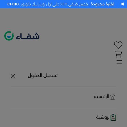
✖
لفترة محدودة :
خصم اضافي 10% علي اول اوردر ليك بكوبون
CHJ10
تحديد الموقع معطل. اضغط هنا لتفعيله قبل اختيار
المنتجات
حاليًا لا يوجد في شبكتنا صيدليات قريبه منك
تسجيل الدخول
الرئيسية
الروشتة