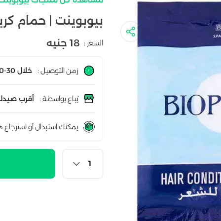
بيوبوينت | حمام كريم ل
18 جنيه
السعر :
زمن التوصيل :
خلال 30-60 دقيقة
يُباع بواسطة :
أقرب صيدلي
يمكنك استبدال أو استرجاع ه