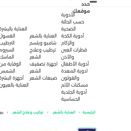
حدد
موقعك
الأدوية
حسب الحالة
الصحية
العناية بالبشرة
أدوية الكحة
العناية بالشعر
الغسول
والزكام
شامبو وبلسم
الترطيب
قطرات العين
ترطيب وعلاج
السيروم
والأذن
الشعر
الماسك
أدوية الأطفال
اجهزة تصفيف
الوقاية من
ادوية المعدة
الشعر
الشمس
والقولون
صبغات الشعر
أجهزة البشرة
مسكنات الألم
العناية بالعيون
أدوية الجلدية
الحساسية
الرئيسية
العناية بالشعر
ترطيب وعلاج الشعر
بيوب