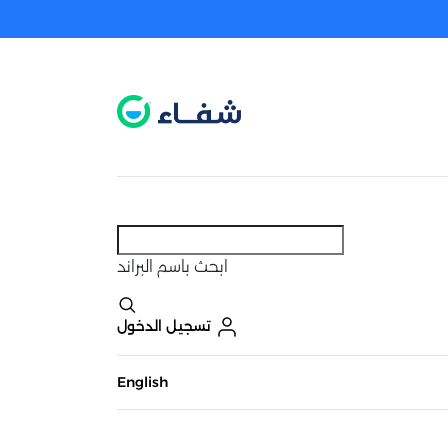
عطل. اضغط هنا لتفعيله قبل اختيار المنتجات
حاليًا لا يوجد في شبكتنا صيدليات قريبه منك
ابحث
باسم البراند
تسجيل الدخول
English