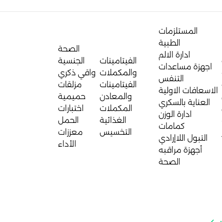
المستلزمات
الطبية
الصحة
ادارة الالم
الفيتامينات
الجنسية
اجهزة مساعدات
والمكملات
واقي ذكري
التنفس
الفيتامينات
مزلقات
الاسعافات الاولية
والمعادن
حميمية
العناية بالسكري
المكملات
اختبارات
ادارة الوزن
الغذائية
الحمل
كمامات
التخسيس
معززات
التبول اللاإرادي
الأداء
أجهزة مراقبه
الصحة