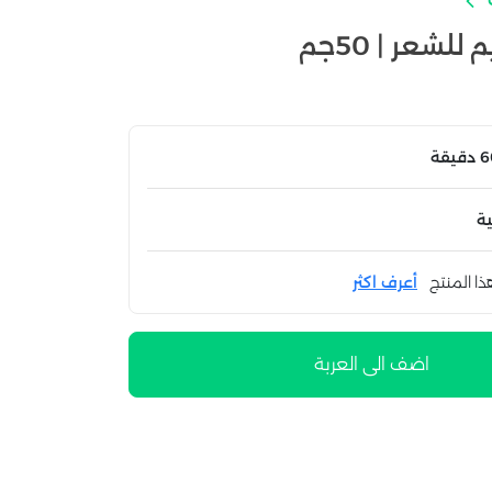
لشعر | 50جم
ة
ذا المنتج
أعرف اكثر
اضف الى العربة