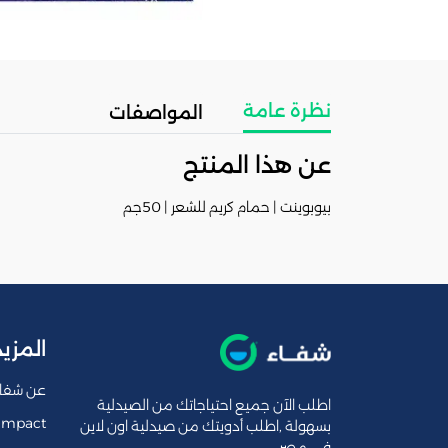
نظرة عامة
المواصفات
عن هذا المنتج
بيوبوينت | حمام كريم للشعر | 50جم
المزيد
عن شفا
اطلب الآن جميع احتياجاتك من الصيدلية
Impact
بسهولة ,اطلب أدويتك من صيدلية اون لاين
فى مصر