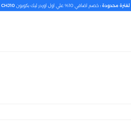
لفترة محدودة :
خصم اضافي 10% علي اول اوردر ليك بكوبون
CHJ10
تحديد الموقع م