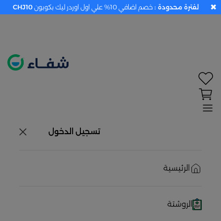
✖
لفترة محدودة :
خصم اضافي 10% علي اول اوردر ليك بكوبون
CHJ10
تحديد الموقع معطل. اضغط هنا لتفعيله قبل اختيار
المنتجات
حاليًا لا يوجد في شبكتنا صيدليات قريبه منك
تسجيل الدخول
الرئيسية
الروشتة