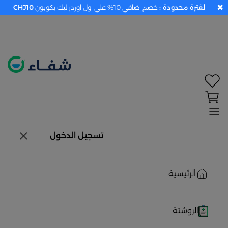
✖
لفترة محدودة :
خصم اضافي 10% علي اول اوردر ليك بكوبون
CHJ10
تحديد الموقع معطل. اضغط هنا لتفعيله قبل اختيار
المنتجات
حاليًا لا يوجد في شبكتنا صيدليات قريبه منك
تسجيل الدخول
الرئيسية
الروشتة