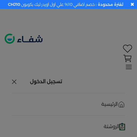
✖
لفترة محدودة :
خصم اضافي 10% علي اول اوردر ليك بكوبون
CHJ10
تحديد الموقع معطل. اضغط هنا لتفعيله قبل اختيار
المنتجات
حاليًا لا يوجد في شبكتنا صيدليات قريبه منك
تسجيل الدخول
الرئيسية
الروشتة