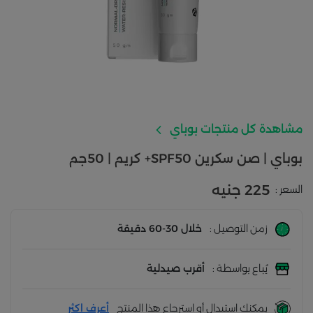
مشاهدة كل منتجات بوباي
بوباي | صن سكرين SPF50+ كريم | 50جم
225 جنيه
السعر :
زمن التوصيل :
خلال 30-60 دقيقة
يُباع بواسطة :
أقرب صيدلية
يمكنك استبدال أو استرجاع هذا المنتج
أعرف اكثر