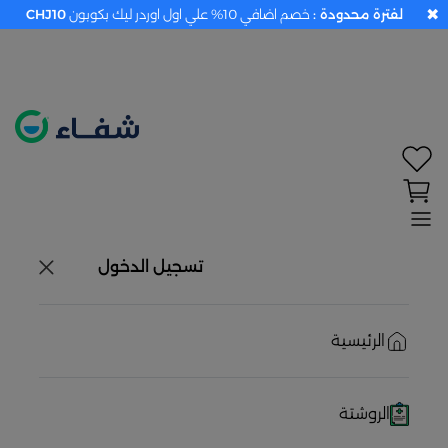
✖
لفترة محدودة :
خصم اضافي 10% علي اول اوردر ليك بكوبون
CHJ10
تحديد الموقع معطل. اضغط هنا لتفعيله قبل اختيار
المنتجات
حاليًا لا يوجد في شبكتنا صيدليات قريبه منك
تسجيل الدخول
الرئيسية
الروشتة