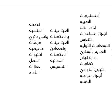
المستلزمات
الطبية
الصحة
ادارة الالم
الفيتامينات
الجنسية
اجهزة مساعدات
والمكملات
واقي ذكري
التنفس
الفيتامينات
مزلقات
الاسعافات الاولية
والمعادن
حميمية
العناية بالسكري
المكملات
اختبارات
ادارة الوزن
الغذائية
الحمل
كمامات
التخسيس
معززات
التبول اللاإرادي
الأداء
أجهزة مراقبه
الصحة