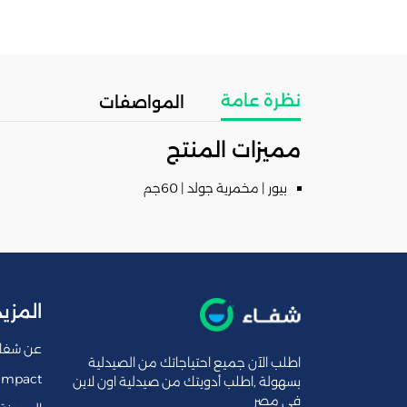
نظرة عامة
المواصفات
مميزات المنتج
بيور | مخمرية جولد | 60جم
المزيد
عن شفا
اطلب الآن جميع احتياجاتك من الصيدلية
Impact
بسهولة ,اطلب أدويتك من صيدلية اون لاين
فى مصر