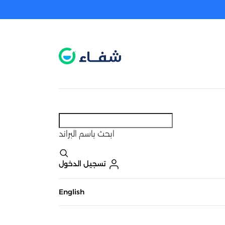
عطل. اضغط هنا لتفعيله قبل اختيار المنتجات
حاليًا لا يوجد في شبكتنا صيدليات قريبه منك
ابحث
باسم البراند
تسجيل الدخول
English