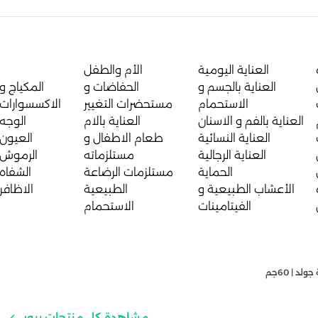
العناية اليومية
الأم والطفل
العناية بالجسم و
الحفاضات و
المكياج و
الاستحمام
مستحضرات التغيير
الاكسسوارات
العناية بالفم و الاسنان
العناية بالام
الوجه
العناية النسائية
طعام الاطفال و
العيون
العناية الرجالية
مستلزماته
الرموش
الحماية
مستلزمات الرضاعة
الشفاه
الأعشاب الطبيعية و
الطبيعية
الاظافر
الفيتامينات
الاستحمام
د | 60جم
مشاهدة كل منتجات بيور