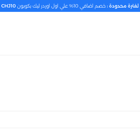
لفترة محدودة :
خصم اضافي 10% علي اول اوردر ليك بكوبون
CHJ10
تحديد الموقع م