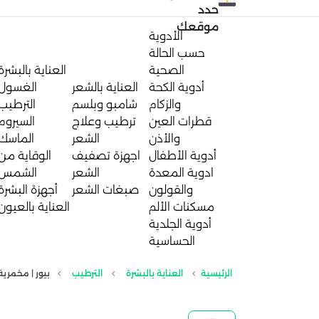
حدد
موقعك
الأدوية
حسب الحالة
الصحية
العناية بالبشرة
أدوية الكحة
العناية بالشعر
الغسول
والزكام
شامبو وبلسم
الترطيب
قطرات العين
ترطيب وعلاج
السيروم
والأذن
الشعر
الماسك
أدوية الأطفال
اجهزة تصفيف
الوقاية من
ادوية المعدة
الشعر
الشمس
والقولون
صبغات الشعر
أجهزة البشرة
مسكنات الألم
العناية بالعيون
أدوية الجلدية
الحساسية
الرئيسية
العناية بالبشرة
الترطيب
بيور | مخمرية جول