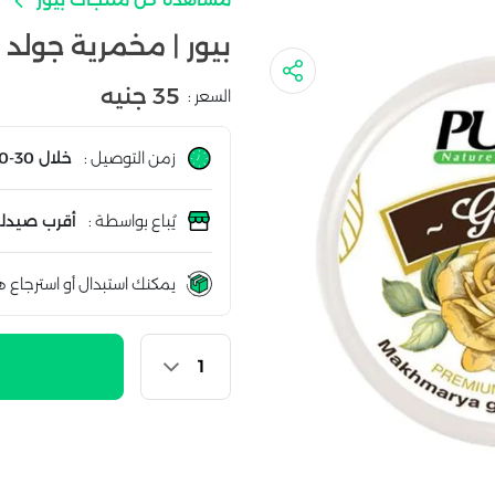
بيور | مخمرية جولد | 60ج
35 جنيه
السعر :
زمن التوصيل :
خلال 30-60 دقيقة
يُباع بواسطة :
أقرب صيدلي
يمكنك استبدال أو استرجاع ه