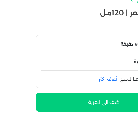
120مل
ة
ذا المنتج
أعرف اكثر
اضف الى العربة