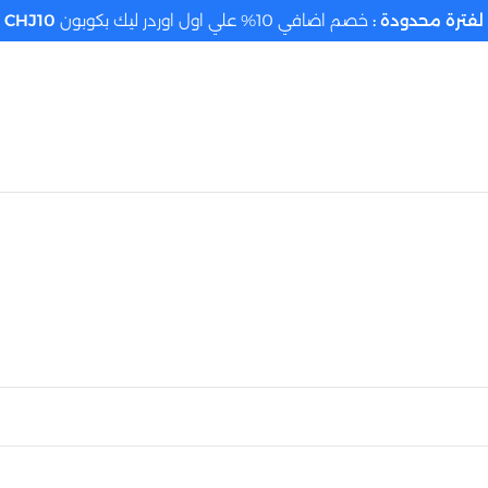
لفترة محدودة :
خصم اضافي 10% علي اول اوردر ليك بكوبون
CHJ10
تحديد الموقع م