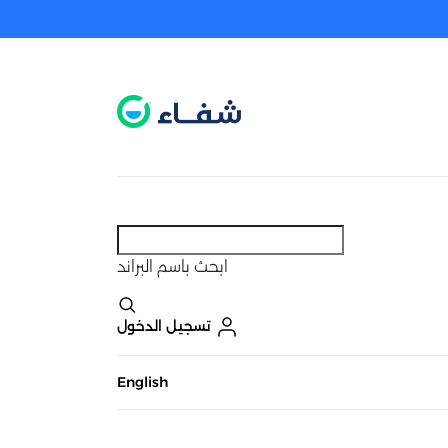
عطل. اضغط هنا لتفعيله قبل اختيار المنتجات
حاليًا لا يوجد في شبكتنا صيدليات قريبه منك
ابحث
باسم البراند
تسجيل الدخول
English