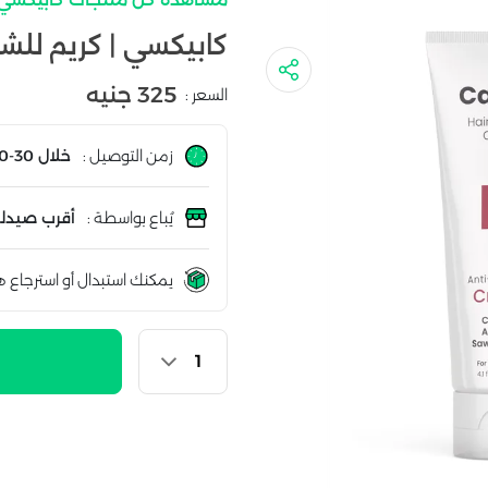
كابيكسي | كريم للشعر | 
325 جنيه
السعر :
زمن التوصيل :
خلال 30-60 دقيقة
يُباع بواسطة :
أقرب صيدلي
يمكنك استبدال أو استرجاع ه