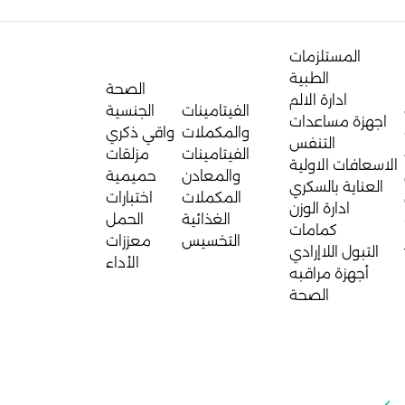
المستلزمات
الطبية
الصحة
ادارة الالم
الفيتامينات
الجنسية
اجهزة مساعدات
والمكملات
واقي ذكري
التنفس
الفيتامينات
مزلقات
الاسعافات الاولية
والمعادن
حميمية
العناية بالسكري
المكملات
اختبارات
ادارة الوزن
الغذائية
الحمل
كمامات
التخسيس
معززات
التبول اللاإرادي
الأداء
أجهزة مراقبه
الصحة