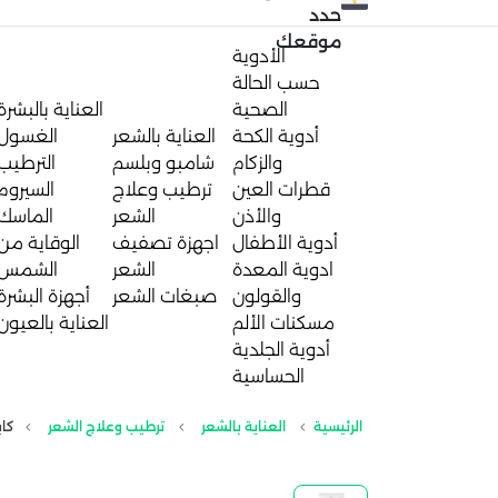
حدد
موقعك
الأدوية
حسب الحالة
الصحية
العناية بالبشرة
أدوية الكحة
العناية بالشعر
الغسول
والزكام
شامبو وبلسم
الترطيب
قطرات العين
ترطيب وعلاج
السيروم
والأذن
الشعر
الماسك
أدوية الأطفال
اجهزة تصفيف
الوقاية من
ادوية المعدة
الشعر
الشمس
والقولون
صبغات الشعر
أجهزة البشرة
مسكنات الألم
العناية بالعيون
أدوية الجلدية
الحساسية
الرئيسية
العناية بالشعر
ترطيب وعلاج الشعر
كابي