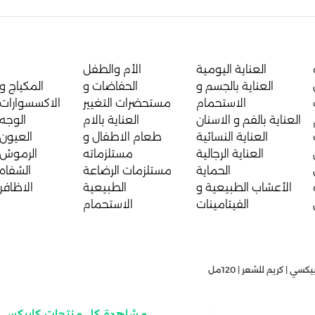
العناية اليومية
الأم والطفل
العناية بالجسم و
الحفاضات و
المكياج و
الاستحمام
مستحضرات التغيير
الاكسسوارات
العناية بالفم و الاسنان
العناية بالام
الوجه
العناية النسائية
طعام الاطفال و
العيون
العناية الرجالية
مستلزماته
الرموش
الحماية
مستلزمات الرضاعة
الشفاه
الأعشاب الطبيعية و
الطبيعية
الاظافر
الفيتامينات
الاستحمام
كسي | كريم للشعر | 120مل
مشاهدة كل منتجات كابيكسي