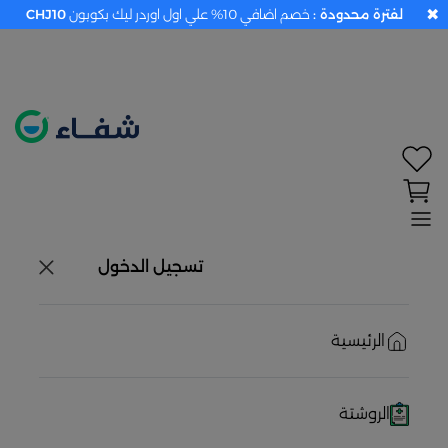
✖
لفترة محدودة :
خصم اضافي 10% علي اول اوردر ليك بكوبون
CHJ10
تحديد الموقع معطل. اضغط هنا لتفعيله قبل اختيار
المنتجات
حاليًا لا يوجد في شبكتنا صيدليات قريبه منك
تسجيل الدخول
الرئيسية
الروشتة