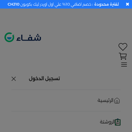
✖
لفترة محدودة :
خصم اضافي 10% علي اول اوردر ليك بكوبون
CHJ10
تحديد الموقع معطل. اضغط هنا لتفعيله قبل اختيار
المنتجات
حاليًا لا يوجد في شبكتنا صيدليات قريبه منك
تسجيل الدخول
الرئيسية
الروشتة