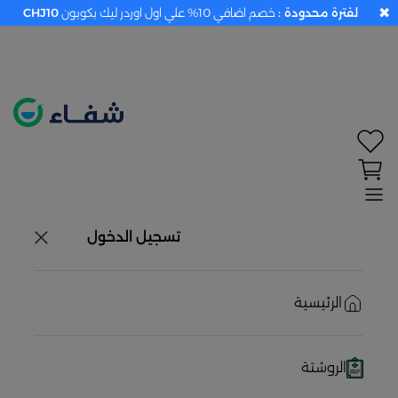
✖
لفترة محدودة :
خصم اضافي 10% علي اول اوردر ليك بكوبون
CHJ10
تحديد الموقع معطل. اضغط هنا لتفعيله قبل اختيار
المنتجات
حاليًا لا يوجد في شبكتنا صيدليات قريبه منك
تسجيل الدخول
الرئيسية
الروشتة