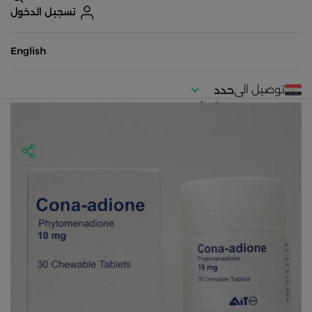
تسجيل الدخول
English
توصيل الى
حدد
موقعك