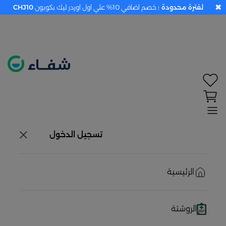
✖
لفترة محدودة :
خصم اضافي 10% علي اول اوردر ليك بكوبون
CHJ10
تحديد الموقع معطل. اضغط هنا لتفعيله قبل اختيار
المنتجات
حاليًا لا يوجد في شبكتنا صيدليات قريبه منك
تسجيل الدخول
الرئيسية
الروشتة