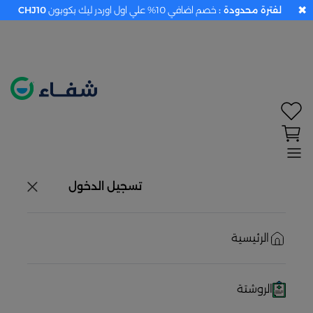
✖
لفترة محدودة :
خصم اضافي 10% علي اول اوردر ليك بكوبون
CHJ10
تحديد الموقع معطل. اضغط هنا لتفعيله قبل اختيار
المنتجات
حاليًا لا يوجد في شبكتنا صيدليات قريبه منك
تسجيل الدخول
الرئيسية
الروشتة