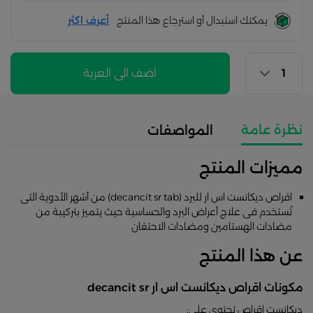
يمكنك استبدال أو استرجاع هذا المنتج
أعرف اكثر
اضف الى العربة
نظرة عامة
المواصفات
مميزات المنتج
اقراص ديكانست اس ار للبرد (decancit sr tab) من أشهر الأدوية التى
تُستخدم فى علاج أعراض البرد والحساسية حيث يتميز بتركيبة من
مضادات الهستامين ومضادات الاحتقان
عن هذا المنتج
مكونات اقراص ديكانست اس ار decancit sr
ديكانست اقراص تحتوى على: