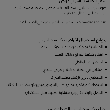
سعر ديكانست اس ار اقراص
حبوب ديكانست اس ار سعر العلبة منه حوالى 26 جنيه وسعر شريط
ديكانست اس ار حوالى 13 جنيه
"decancit sr سعره قد يتغير تبعاً لتغير سعره فى الصيدليات "
موانع استعمال اقراص ديكانست اس ار
الحساسية تجاه أي من مكونات ديكانست دواء.
ارتفاع ضغط الدم أو مشاكل القلب.
أمراض الكبد أو الكلى.
مشاكل في الغدة الدرقية أو مرض السكري.
المصابين بالزرق (ارتفاع ضغط العين).
استخدام أدوية أخرى تحتوي على السودوإيفيدرين أو مضادات الاكتئاب.
الحمل والرضاعة (يجب استشارة الطبيب قبل الاستخدام).
بديل ديكانست اس ار للصداع والبرد