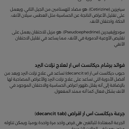
سيتريزين (Cetirizine): هو مضاد للهستامين من الجيل الثاني، ويعمل
على تقليل الأعراض الناتجة عن الحساسية مثل العطس، سيلان الأنف،
الحكة، واحتقان الأنف.
سودوإيفيدرين (Pseudoephedrine): هو مزيل للاحتقان يعمل على
تقليص الأوعية الدموية في الأنف، مما يساعد في تقليل الاحتقان
الأنفي
فوائد برشام ديكانست اس ار لعلاج نزلات البرد
حبوب ديكانست اس ار (decancit sr) تساعد في علاج نزلات البرد ويعد من
أفضل الأدوية التي تساعد على علاج نزلات البرد والأعراض المصاحبة لها
بالإضافة إلى أنه يقلل ظهور اعراض الحساسية والاحتقان الموجود في
الأنف بشكل فعال كما أنه ممتد المفعول.
جرعة ديكانست اس ار اقراص (decancit tab
)
الجرعة المعتادة للبالغين هي قرص واحد مرة واحدة يوميا، ويمكن تناوله
مرتين يوميا في الحالات الشديدة.