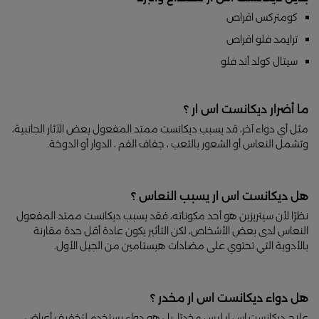
كومتركس اقراص
ترايمد فلو اقراص
سيتال كولد أند فلو
ما أضرار ديكانست اس ار ؟
مثل أي دواء آخر، قد يسبب ديكانست ممتد المفعول بعض الآثار الجانبية،
وتشمل النعاس أو الشعور بالتعب ، جفاف الفم ، الدوار أو الدوخة.
هل ديكانست اس ار يسبب النعاس ؟
نظرًا لأن سيتريزين هو أحد مكوناته، فقد يسبب ديكانست ممتد المفعول
النعاس لدى بعض الأشخاص، لكن التأثير يكون عادة أقل حدة مقارنة
بالأدوية التي تحتوي على مضادات هيستامين من الجيل الأول.
هل دواء ديكانست اس ار مخدر ؟
علاج ديكانست اس ار ليس مخدرًا. بل هو دواء يستخدم لتخفيف أعراض