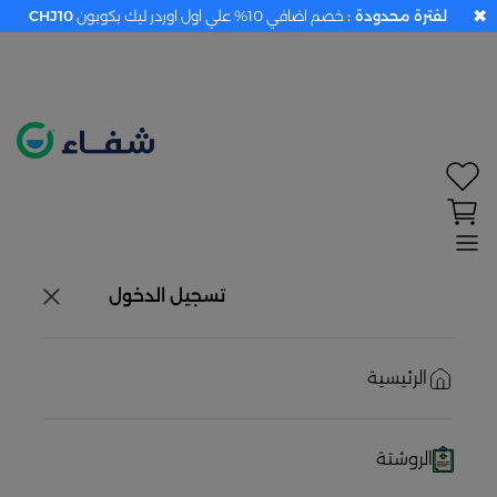
✖
لفترة محدودة :
خصم اضافي 10% علي اول اوردر ليك بكوبون
CHJ10
تحديد الموقع معطل. اضغط هنا لتفعيله قبل اختيار
المنتجات
حاليًا لا يوجد في شبكتنا صيدليات قريبه منك
تسجيل الدخول
الرئيسية
الروشتة