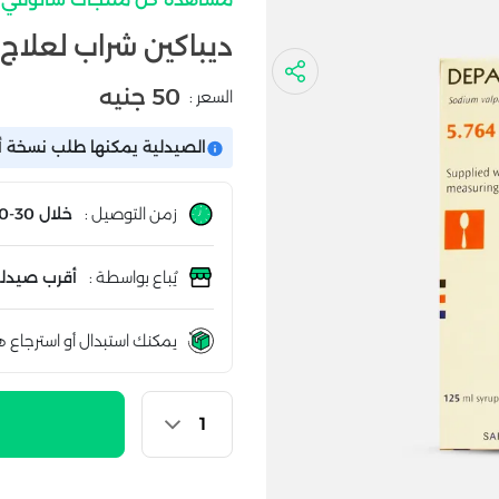
ديباكين شراب لعلاج الصرع 57.64 مج
50 جنيه
السعر :
الصيدلية يمكنها طلب نسخة أو
زمن التوصيل :
خلال 30-60 دقيقة
يُباع بواسطة :
أقرب صيدلي
يمكنك استبدال أو استرجاع ه