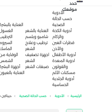
حدد
موقعك
الأدوية
حسب الحالة
الصحية
العناية بالبشرة
أدوية الكحة
العناية بالشعر
الغسول
والزكام
شامبو وبلسم
الترطيب
قطرات العين
ترطيب وعلاج
السيروم
والأذن
الشعر
الماسك
أدوية الأطفال
اجهزة تصفيف
الوقاية من
ادوية المعدة
الشعر
الشمس
والقولون
صبغات الشعر
أجهزة البشرة
مسكنات الألم
العناية بالعيون
أدوية الجلدية
الحساسية
الرئيسية
الأدوية
حسب الحالة الصحية
ديباكين شراب لع