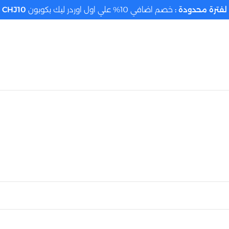
لفترة محدودة :
خصم اضافي 10% علي اول اوردر ليك بكوبون
CHJ10
تحديد الموقع م