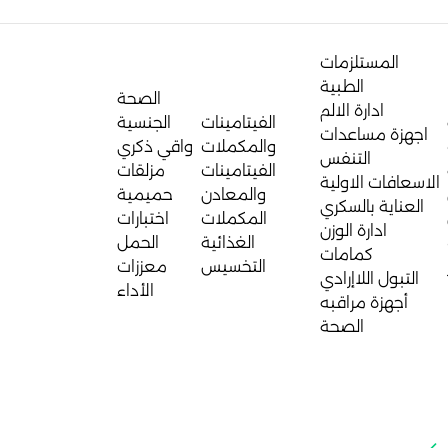
المستلزمات
الطبية
الصحة
ادارة الالم
الفيتامينات
الجنسية
اجهزة مساعدات
والمكملات
واقي ذكري
التنفس
الفيتامينات
مزلقات
الاسعافات الاولية
والمعادن
حميمية
العناية بالسكري
المكملات
اختبارات
ادارة الوزن
الغذائية
الحمل
كمامات
التخسيس
معززات
التبول اللاإرادي
الأداء
أجهزة مراقبه
الصحة