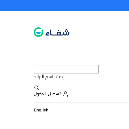
عطل. اضغط هنا لتفعيله قبل اختيار المنتجات
حاليًا لا يوجد في شبكتنا صيدليات قريبه منك
ابحث
باسم البراند
تسجيل الدخول
English