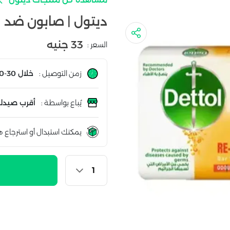
ديتول | صابون ضد الجراث
33 جنيه
السعر :
زمن التوصيل :
خلال 30-60 دقيقة
يُباع بواسطة :
أقرب صيدلي
يمكنك استبدال أو استرجاع ه