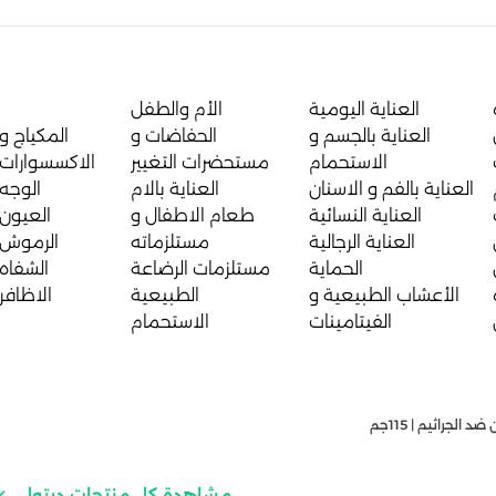
العناية اليومية
الأم والطفل
العناية بالجسم و
الحفاضات و
المكياج و
الاستحمام
مستحضرات التغيير
الاكسسوارات
العناية بالفم و الاسنان
العناية بالام
الوجه
العناية النسائية
طعام الاطفال و
العيون
العناية الرجالية
مستلزماته
الرموش
الحماية
مستلزمات الرضاعة
الشفاه
الأعشاب الطبيعية و
الطبيعية
الاظافر
الفيتامينات
الاستحمام
 الجراثيم | 115جم
مشاهدة كل منتجات ديتول