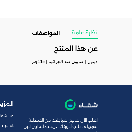
نظرة عامة
المواصفات
عن هذا المنتج
ديتول | صابون ضد الجراثيم | 115جم
المزيد
عن شفا
اطلب الآن جميع احتياجاتك من الصيدلية
Impact
بسهولة ,اطلب أدويتك من صيدلية اون لاين