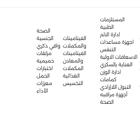
المستلزمات
الطبية
الصحة
ادارة الالم
الفيتامينات
الجنسية
اجهزة مساعدات
والمكملات
واقي ذكري
التنفس
الفيتامينات
مزلقات
الاسعافات الاولية
والمعادن
حميمية
العناية بالسكري
المكملات
اختبارات
ادارة الوزن
الغذائية
الحمل
كمامات
التخسيس
معززات
التبول اللاإرادي
الأداء
أجهزة مراقبه
الصحة