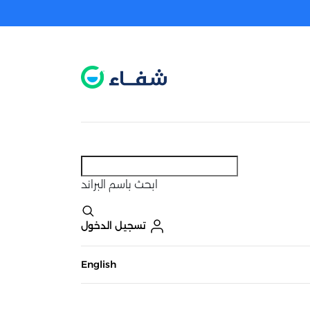
عطل. اضغط هنا لتفعيله قبل اختيار المنتجات
حاليًا لا يوجد في شبكتنا صيدليات قريبه منك
ابحث
باسم البراند
تسجيل الدخول
English