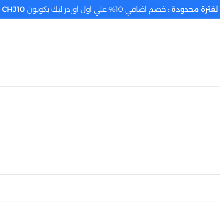
لفترة محدودة :
خصم اضافي 10% علي اول اوردر ليك بكوبون
CHJ10
تحديد الموقع م