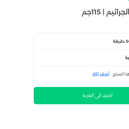
يم | 115جم
ة
ذا المنتج
أعرف اكثر
اضف الى العربة