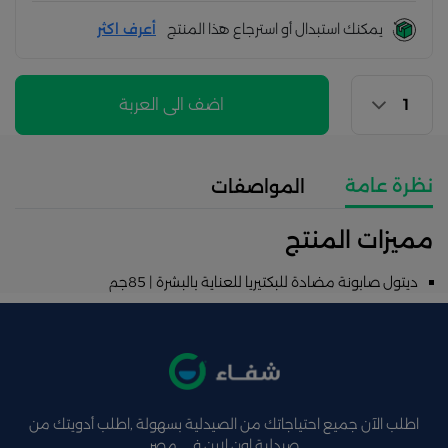
يمكنك استبدال أو استرجاع هذا المنتج
أعرف اكثر
اضف الى العربة
نظرة عامة
المواصفات
مميزات المنتج
ديتول صابونة مضادة للبكتيريا للعناية بالبشرة | 85جم
اطلب الآن جميع احتياجاتك من الصيدلية بسهولة ,اطلب أدويتك من
صيدلية اون لاين فى مصر