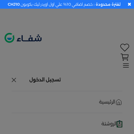
✖
لفترة محدودة :
خصم اضافي 10% علي اول اوردر ليك بكوبون
CHJ10
تحديد الموقع معطل. اضغط هنا لتفعيله قبل اختيار
المنتجات
حاليًا لا يوجد في شبكتنا صيدليات قريبه منك
تسجيل الدخول
الرئيسية
الروشتة