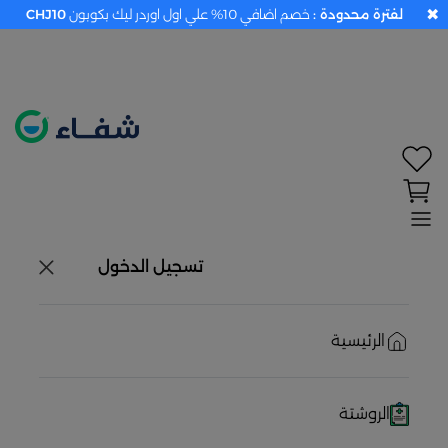
✖
لفترة محدودة :
خصم اضافي 10% علي اول اوردر ليك بكوبون
CHJ10
تحديد الموقع معطل. اضغط هنا لتفعيله قبل اختيار
المنتجات
حاليًا لا يوجد في شبكتنا صيدليات قريبه منك
تسجيل الدخول
الرئيسية
الروشتة