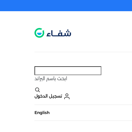
عطل. اضغط هنا لتفعيله قبل اختيار المنتجات
حاليًا لا يوجد في شبكتنا صيدليات قريبه منك
ابحث
باسم البراند
تسجيل الدخول
English