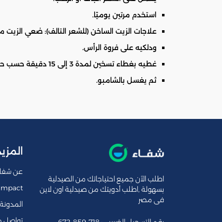
استخدم مرتين يوميًا.
علاجات الزيت الساخن (للشعر التالف): ضعي الزيت من
ودلكيه على فروة الرأس.
غطيه بغطاء تسخين لمدة 3 إلى 15 دقيقة حسب حالة شعرك.
ثم يغسل بالشامبو.
المزيد
عن شفا
اطلب الآن جميع احتياجاتك من الصيدلية
Impact
بسهولة ,اطلب أدويتك من صيدلية اون لاين
فى مصر
المدونة
تواصل م