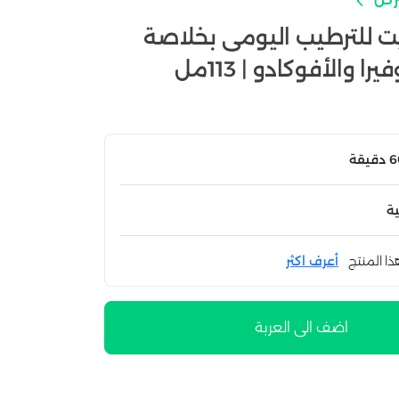
يت للترطيب اليومى بخلاصة
ا والأفوكادو | 113مل
ة
ذا المنتج
أعرف اكثر
اضف الى العربة