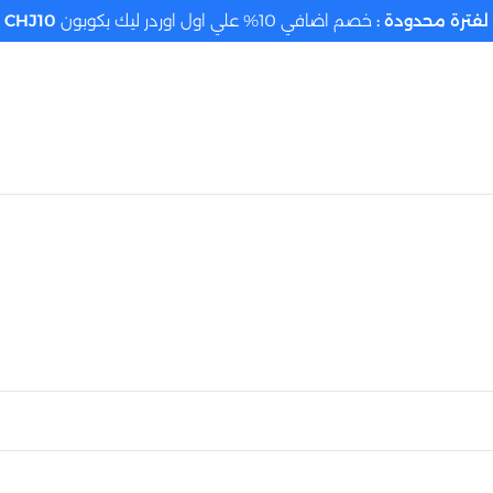
لفترة محدودة :
خصم اضافي 10% علي اول اوردر ليك بكوبون
CHJ10
تحديد الموقع م