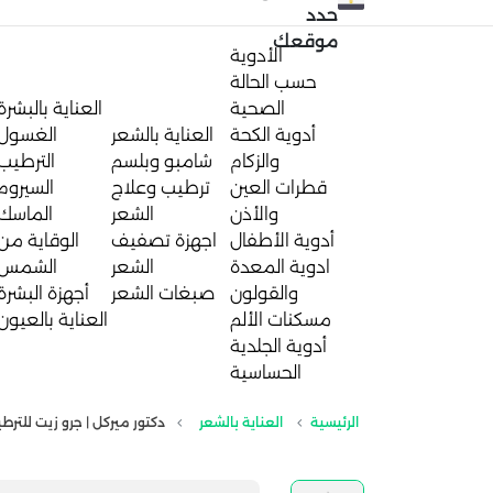
حدد
موقعك
الأدوية
حسب الحالة
الصحية
العناية بالبشرة
أدوية الكحة
العناية بالشعر
الغسول
والزكام
شامبو وبلسم
الترطيب
قطرات العين
ترطيب وعلاج
السيروم
والأذن
الشعر
الماسك
أدوية الأطفال
اجهزة تصفيف
الوقاية من
ادوية المعدة
الشعر
الشمس
والقولون
صبغات الشعر
أجهزة البشرة
مسكنات الألم
العناية بالعيون
أدوية الجلدية
الحساسية
الرئيسية
العناية بالشعر
دكتور ميركل | جرو زيت للترطيب 