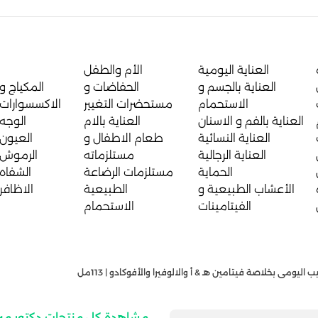
العناية اليومية
الأم والطفل
العناية بالجسم و
الحفاضات و
المكياج و
الاستحمام
مستحضرات التغيير
الاكسسوارات
العناية بالفم و الاسنان
العناية بالام
الوجه
العناية النسائية
طعام الاطفال و
العيون
العناية الرجالية
مستلزماته
الرموش
الحماية
مستلزمات الرضاعة
الشفاه
الأعشاب الطبيعية و
الطبيعية
الاظافر
الفيتامينات
الاستحمام
اليومى بخلاصة فيتامين هـ & أ والالوفيرا والأفوكادو | 113مل
مشاهدة كل منتجات دكتور مي