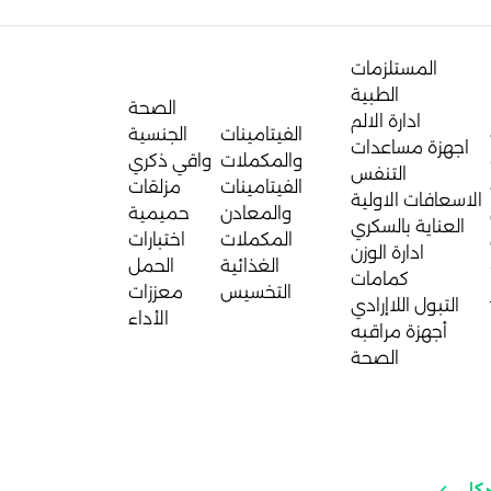
المستلزمات
الطبية
الصحة
ادارة الالم
الفيتامينات
الجنسية
اجهزة مساعدات
والمكملات
واقي ذكري
التنفس
الفيتامينات
مزلقات
الاسعافات الاولية
والمعادن
حميمية
العناية بالسكري
المكملات
اختبارات
ادارة الوزن
الغذائية
الحمل
كمامات
التخسيس
معززات
التبول اللاإرادي
الأداء
أجهزة مراقبه
الصحة
ركل