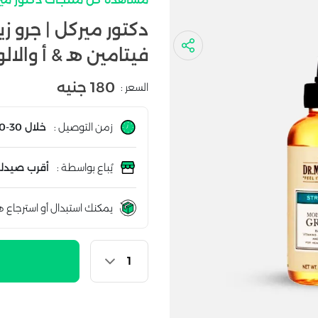
دكتور ميركل | جرو ز
فيتامين هـ & أ والالوفير
180 جنيه
السعر :
زمن التوصيل :
خلال 30-60 دقيقة
يُباع بواسطة :
أقرب صيدلي
يمكنك استبدال أو استرجاع ه