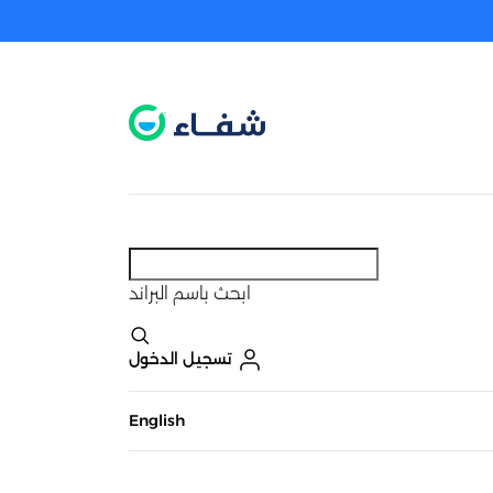
عطل. اضغط هنا لتفعيله قبل اختيار المنتجات
حاليًا لا يوجد في شبكتنا صيدليات قريبه منك
ابحث
باسم البراند
تسجيل الدخول
English