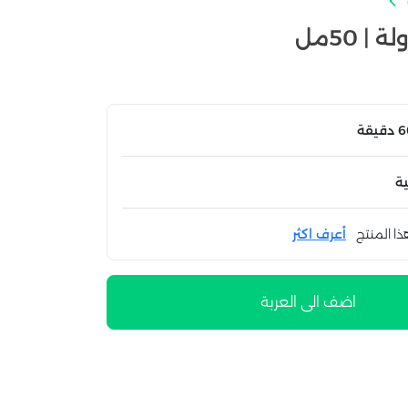
| 50مل
ة
ذا المنتج
أعرف اكثر
اضف الى العربة