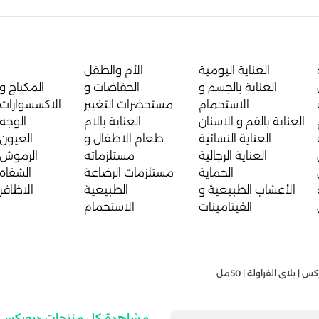
العناية اليومية
الأم والطفل
العناية بالجسم و
الحفاضات و
المكياج و
الاستحمام
مستحضرات التغيير
الاكسسوارات
العناية بالفم و الاسنان
العناية بالام
الوجه
العناية النسائية
طعام الاطفال و
العيون
العناية الرجالية
مستلزماته
الرموش
الحماية
مستلزمات الرضاعة
الشفاه
الأعشاب الطبيعية و
الطبيعية
الاظافر
الفيتامينات
الاستحمام
 | بلاى الفراولة | 50مل
مشاهدة كل منتجات ديوركس