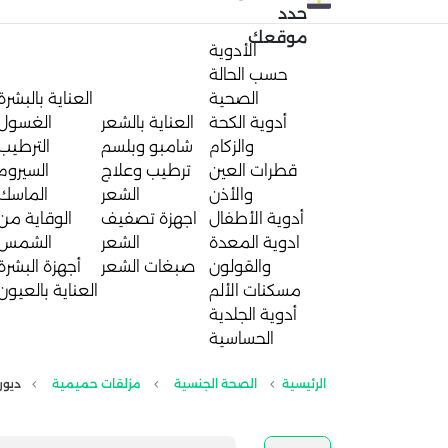
حدد
موقعك
الأدوية
حسب الحالة
الصحية
العناية بالبشرة
أدوية الكحة
العناية بالشعر
الغسول
والزكام
شامبو وبلسم
الترطيب
قطرات العين
ترطيب وعلاج
السيروم
والأذن
الشعر
الماسك
أدوية الأطفال
اجهزة تصفيف
الوقاية من
ادوية المعدة
الشعر
الشمس
والقولون
صبغات الشعر
أجهزة البشرة
مسكنات الألم
العناية بالعيون
أدوية الجلدية
الحساسية
الرئيسية
الصحة الجنسية
مزلقات حميمية
ديوركس