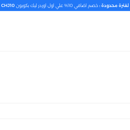
لفترة محدودة :
خصم اضافي 10% علي اول اوردر ليك بكوبون
CHJ10
تحديد الموقع م