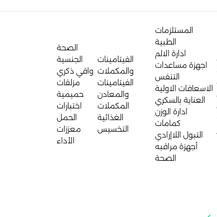
المستلزمات
الطبية
الصحة
ادارة الالم
الفيتامينات
الجنسية
اجهزة مساعدات
والمكملات
واقي ذكري
التنفس
الفيتامينات
مزلقات
الاسعافات الاولية
والمعادن
حميمية
العناية بالسكري
المكملات
اختبارات
ادارة الوزن
الغذائية
الحمل
كمامات
التخسيس
معززات
التبول اللاإرادي
الأداء
أجهزة مراقبه
الصحة