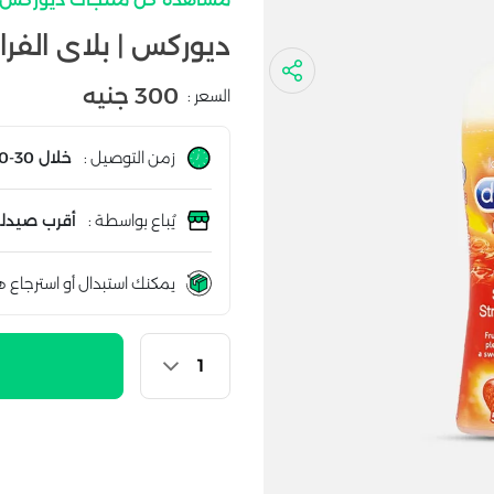
ديوركس | بلاى الفراولة 
300 جنيه
السعر :
زمن التوصيل :
خلال 30-60 دقيقة
يُباع بواسطة :
أقرب صيدلي
يمكنك استبدال أو استرجاع ه