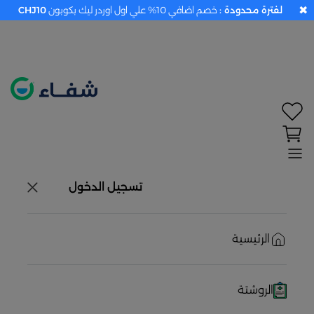
✖
لفترة محدودة :
خصم اضافي 10% علي اول اوردر ليك بكوبون
CHJ10
تحديد الموقع معطل. اضغط هنا لتفعيله قبل اختيار
المنتجات
حاليًا لا يوجد في شبكتنا صيدليات قريبه منك
تسجيل الدخول
الرئيسية
الروشتة