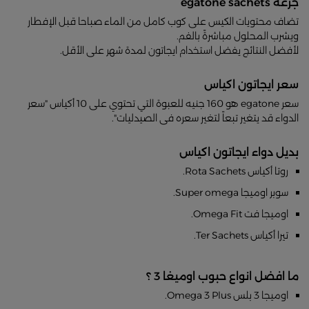
جرعة egatone sachets
تضاف محتويات الكيس على كوب كامل من الماء صباحا قبل الإفطار
ويشرب المحلول مباشرةً بالفم.
لأفضل النتائج يفضل استخدام ايجاتون لمدة شهر على الأقل.
سعر ايجاتون اكياس
سعر egatone هو 160 جنيه للعبوة التي تحتوي على 10 أكياس "سعر
الدواء قد يتغير تبعاً لتغير سعره فى الصيدليات".
بديل دواء ايجاتون اكياس
روتا أكياس Rota Sachets.
سوبر اوميجا Super omega.
اوميجا فت Omega Fit.
تيرا أكياس Ter Sachets.
ما افضل انواع حبوب اوميغا 3 ؟
اوميجا 3 بلس Omega 3 Plus.