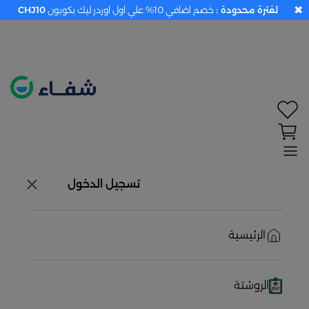
✖
لفترة محدودة :
خصم اضافي 10% علي اول اوردر ليك بكوبون
CHJ10
تحديد الموقع معطل. اضغط هنا لتفعيله قبل اختيار
المنتجات
حاليًا لا يوجد في شبكتنا صيدليات قريبه منك
تسجيل الدخول
الرئيسية
الروشتة