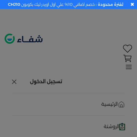
✖
لفترة محدودة :
خصم اضافي 10% علي اول اوردر ليك بكوبون
CHJ10
تحديد الموقع معطل. اضغط هنا لتفعيله قبل اختيار
المنتجات
حاليًا لا يوجد في شبكتنا صيدليات قريبه منك
تسجيل الدخول
الرئيسية
الروشتة