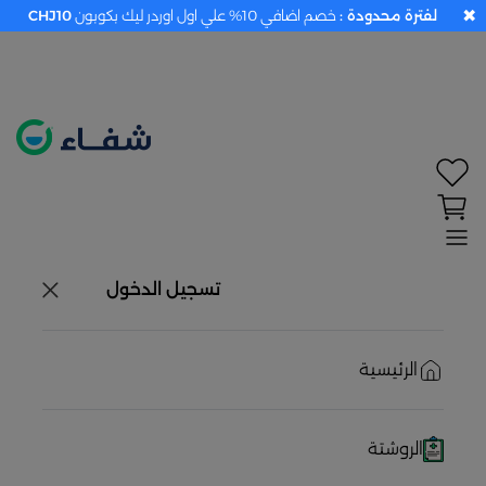
✖
لفترة محدودة :
خصم اضافي 10% علي اول اوردر ليك بكوبون
CHJ10
تحديد الموقع معطل. اضغط هنا لتفعيله قبل اختيار
المنتجات
حاليًا لا يوجد في شبكتنا صيدليات قريبه منك
تسجيل الدخول
الرئيسية
الروشتة