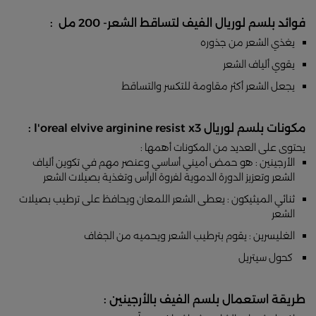
فوائد بلسم لوريال الفيف لتساقط الشعر- 200 مل :
يغذي الشعر من جذوره
يقوي ألياف الشعر
يجعل الشعر أكثر مقاومة للتكسر والتساقط
مكونات بلسم لوريال l'oreal elvive arginine resist x3 :
يحتوى على العديد من المكونات أهمها :
الأرجينين : هو حمض أميني أساسي وعنصر مهم في تكوين ألياف
الشعر وتعزيز الدورة الدموية لفروة الرأس وتغذية بصيلات الشعر
ثنائي الميثيكون : يعطى الشعر اللمعان ويحافظ على ترطيب بصيلات
الشعر
الغليسرين : يقوم بترطيب الشعر ويحميه من الجفاف
كحول سيتريل
طريقة استعمال بلسم الفيف بالأرجينين :