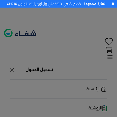
✖
لفترة محدودة :
خصم اضافي 10% علي اول اوردر ليك بكوبون
CHJ10
تحديد الموقع معطل. اضغط هنا لتفعيله قبل اختيار
المنتجات
حاليًا لا يوجد في شبكتنا صيدليات قريبه منك
تسجيل الدخول
الرئيسية
الروشتة