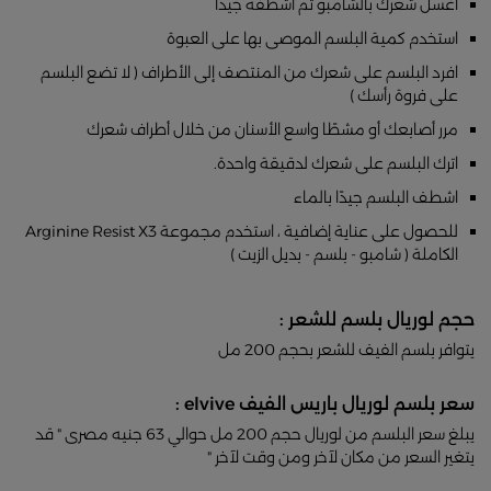
اغسل شعرك بالشامبو ثم اشطفه جيداً
استخدم كمية البلسم الموصى بها على العبوة
افرد البلسم على شعرك من المنتصف إلى الأطراف ( لا تضع البلسم
على فروة رأسك )
مرر أصابعك أو مشطًا واسع الأسنان من خلال أطراف شعرك
اترك البلسم على شعرك لدقيقة واحدة.
اشطف البلسم جيدًا بالماء
للحصول على عناية إضافية ، استخدم مجموعة Arginine Resist X3
الكاملة ( شامبو - بلسم - بديل الزيت )
حجم لوريال بلسم للشعر :
يتوافر بلسم الفيف للشعر بحجم 200 مل
سعر بلسم لوريال باريس الفيف elvive :
يبلغ سعر البلسم من لوريال حجم 200 مل حوالي 63 جنيه مصرى " قد
يتغير السعر من مكان لآخر ومن وقت لآخر "