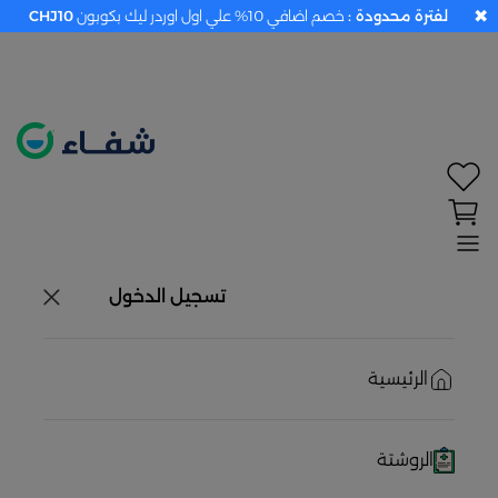
✖
لفترة محدودة :
خصم اضافي 10% علي اول اوردر ليك بكوبون
CHJ10
تحديد الموقع معطل. اضغط هنا لتفعيله قبل اختيار
المنتجات
حاليًا لا يوجد في شبكتنا صيدليات قريبه منك
تسجيل الدخول
الرئيسية
الروشتة