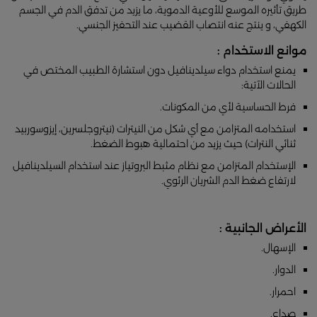
طريق تأثيره الموسع للأوعية الدموية، ما يزيد من تدفق الدم في الجسم
الكهفي، و ينتج عنه انتصاب القضيب عند التحفيز الجنسي.
موانع الاستخدام :
يمنع استخدام دواء سيلدينافيل دون استشارة الطبيب المختص في
الحالات الآتية:
فرط الحساسية لأي من المكونات.
استخدامه المتزامن مع أي شكل من النيترات (نيتروجلسرين، إيزوسوربيد
ثنائي النترات) حيث يزيد من احتمالية هبوط الضغط.
الإستخدام المتزامن مع نظام مثبط البروتياز عند استخدام السيلدينافيل
لارتفاع ضغط الدم الشريان الرئوي.
الأعراض الجانبية :
الإسهال.
الدوار.
احمرار.
صداع.