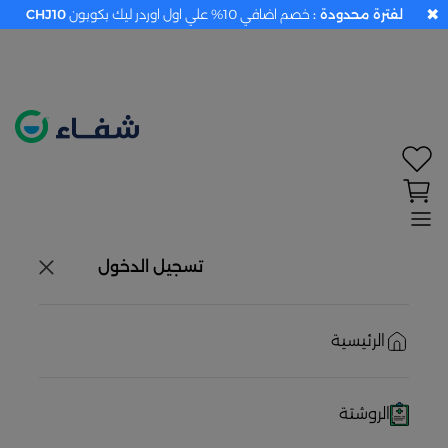
✖
لفترة محدودة :
خصم اضافي 10% علي اول اوردر ليك بكوبون
CHJ10
تحديد الموقع معطل. اضغط هنا لتفعيله قبل اختيار
المنتجات
حاليًا لا يوجد في شبكتنا صيدليات قريبه منك
تسجيل الدخول
الرئيسية
الروشتة