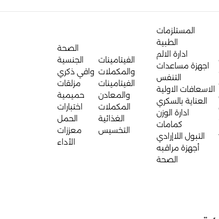
المستلزمات
الطبية
الصحة
ادارة الالم
الفيتامينات
الجنسية
اجهزة مساعدات
والمكملات
واقي ذكري
التنفس
الفيتامينات
مزلقات
الاسعافات الاولية
والمعادن
حميمية
العناية بالسكري
المكملات
اختبارات
ادارة الوزن
الغذائية
الحمل
كمامات
التخسيس
معززات
التبول اللاإرادي
الأداء
أجهزة مراقبه
الصحة