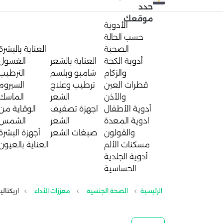
حدد
موقعك
الأدوية
حسب الحالة
الصحية
العناية بالبشرة
أدوية الكحة
العناية بالشعر
الغسول
والزكام
شامبو وبلسم
الترطيب
قطرات العين
ترطيب وعلاج
السيروم
والأذن
الشعر
الماسك
أدوية الأطفال
اجهزة تصفيف
الوقاية من
ادوية المعدة
الشعر
الشمس
والقولون
صبغات الشعر
أجهزة البشرة
مسكنات الألم
العناية بالعيون
أدوية الجلدية
الحساسية
الرئيسية
الصحة الجنسية
معززات الأداء
اريكتاليس 20مجم 