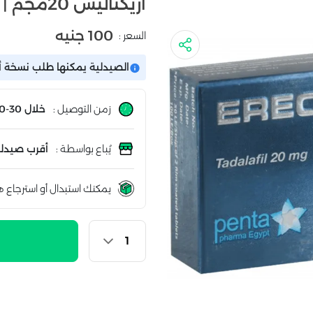
اريكتاليس 20مجم | 4 قرص
100 جنيه
السعر :
الصيدلية يمكنها طلب نسخة أو
زمن التوصيل :
خلال 30-60 دقيقة
يُباع بواسطة :
أقرب صيدلي
يمكنك استبدال أو استرجاع ه