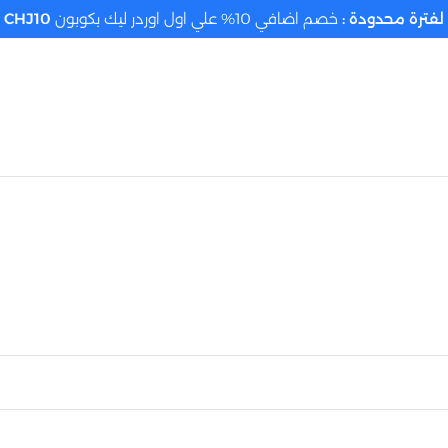
لفترة محدودة :
خصم اضافي 10% علي اول اوردر ليك بكوبون
CHJ10
تحديد الموقع م