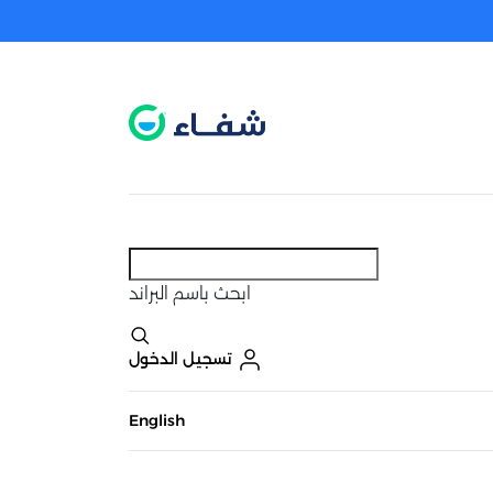
عطل. اضغط هنا لتفعيله قبل اختيار المنتجات
حاليًا لا يوجد في شبكتنا صيدليات قريبه منك
ابحث
باسم البراند
تسجيل الدخول
English