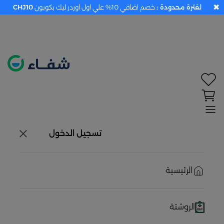
✖
لفترة محدودة :
خصم اضافي 10% علي اول اوردر ليك بكوبون
CHJ10
تحديد الموقع معطل. اضغط هنا لتفعيله قبل اختيار
المنتجات
حاليًا لا يوجد في شبكتنا صيدليات قريبه منك
تسجيل الدخول
الرئيسية
الروشتة