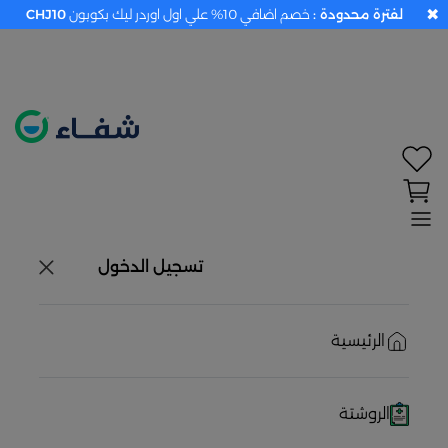
✖
لفترة محدودة :
خصم اضافي 10% علي اول اوردر ليك بكوبون
CHJ10
تحديد الموقع معطل. اضغط هنا لتفعيله قبل اختيار
المنتجات
حاليًا لا يوجد في شبكتنا صيدليات قريبه منك
تسجيل الدخول
الرئيسية
الروشتة