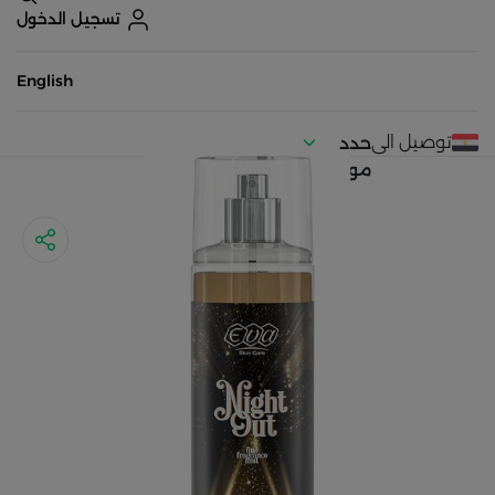
تسجيل الدخول
English
توصيل الى
حدد
موقعك