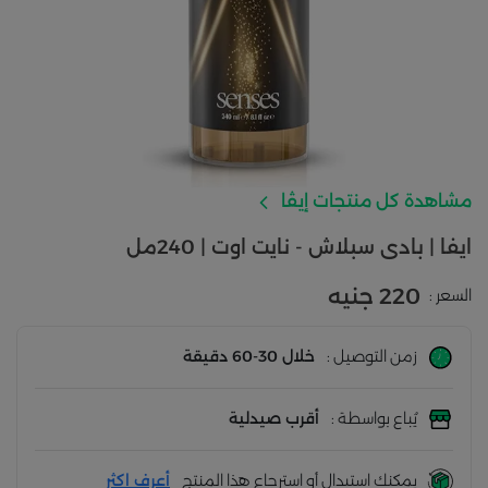
مشاهدة كل منتجات إيڤا
ايفا | بادى سبلاش - نايت اوت | 240مل
220 جنيه
السعر :
زمن التوصيل :
خلال 30-60 دقيقة
يُباع بواسطة :
أقرب صيدلية
يمكنك استبدال أو استرجاع هذا المنتج
أعرف اكثر