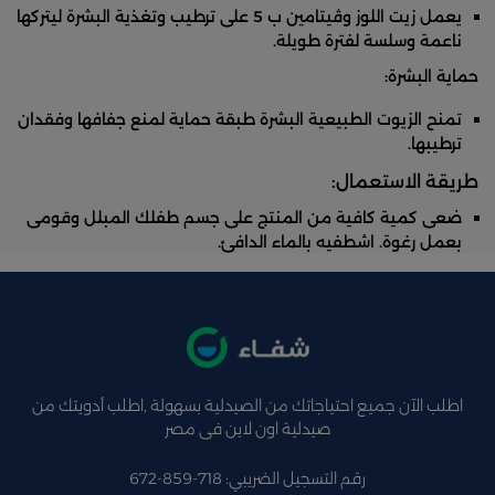
يعمل زيت اللوز وڤيتامين ب 5 على ترطيب وتغذية البشرة ليتركها
ناعمة وسلسة لفترة طويلة.
حماية البشرة:
تمنح الزيوت الطبيعية البشرة طبقة حماية لمنع جفافها وفقدان
ترطيبها.
طريقة الاستعمال:
ضعى كمية كافية من المنتج على جسم طفلك المبلل وقومى
بعمل رغوة. اشطفيه بالماء الدافئ.
اطلب الآن جميع احتياجاتك من الصيدلية بسهولة ,اطلب أدويتك من
صيدلية اون لاين فى مصر
رقم التسجيل الضريبي: 718-859-672