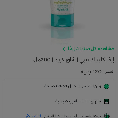
مشاهدة كل منتجات إيڤا
إيڤا كلينيك بيبي | شاور كريم | 200مل
120 جنيه
السعر :
زمن التوصيل :
خلال 30-60 دقيقة
يُباع بواسطة :
أقرب صيدلية
يمكنك استبدال أو استرجاع هذا المنتج
أعرف اكثر