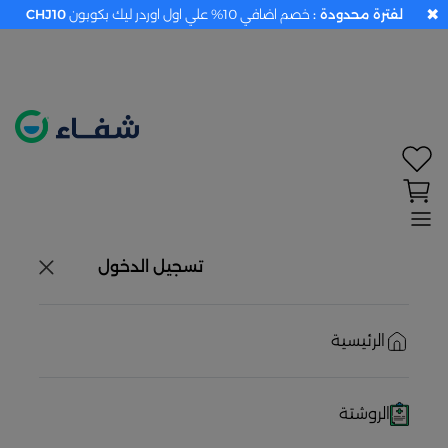
✖
لفترة محدودة :
خصم اضافي 10% علي اول اوردر ليك بكوبون
CHJ10
تحديد الموقع معطل. اضغط هنا لتفعيله قبل اختيار
المنتجات
حاليًا لا يوجد في شبكتنا صيدليات قريبه منك
تسجيل الدخول
الرئيسية
الروشتة