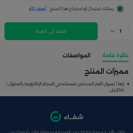
يمكنك استبدال أو استرجاع هذا المنتج
أعرف اكثر
اضف الى العربة
نظرة عامة
المواصفات
مميزات المنتج
إيفا | غسول الفم للمدخنين لمستخدمي السجائر الإلكترونية بالمنثول |
250مل
اطلب الآن جميع احتياجاتك من الصيدلية بسهولة ,اطلب أدويتك من