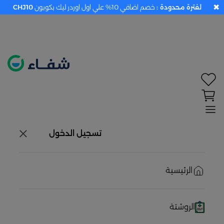
✖
لفترة محدودة :
خصم اضافي 10% علي اول اوردر ليك بكوبون
CHJ10
تحديد الموقع معطل. اضغط هنا لتفعيله قبل اختيار
المنتجات
حاليًا لا يوجد في شبكتنا صيدليات قريبه منك
تسجيل الدخول
الرئيسية
الروشتة